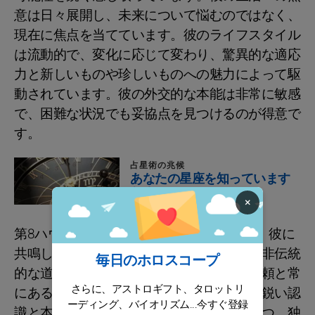
意は日々展開し、未来について悩むのではなく、
現在に焦点を当てています。彼のライフスタイル
は流動的で、変化に応じて変わり、驚異的な適応
力と新しいものや珍しいものへの魅力によって駆
動されています。彼の外交的な本能は非常に敏感
で、困難な状況でも妥協点を見つけるのが得意で
す。
占星術の兆候
あなたの星座を知っています
か？
×
第8ハウスに土星を持つアントワネットは、彼に
共鳴しない環境には抵抗し、内面的に響く非伝統
毎日のホロスコープ
的な道や壮大な解決策を好みます。自己信頼と常
さらに、アストロギフト、タロットリ
にある疑念のバランスを取りながら、彼は鋭い認
ーディング、バイオリズム...今すぐ登録
識と本能を養い、機会を最大限に活かしつつ、独