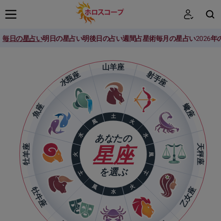
毎日の星占い
明日の星占い
明後日の占い
週間占星術
毎月の星占い
2026
検索
山羊座
水瓶座
射手座
魚座
蠍座
土
火
風
水
水
あなたの
牡羊座
天秤座
星座
火
風
を選ぶ
土
土
風
火
牡牛座
乙女座
水