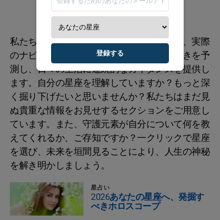
私たちの星座予報は日常を彩るだけでなく、実際
登録する
のナビゲーションツールとして、天体の動きを予
測し、日々の生活に連続的なガイダンスを提供し
ます。自分の星座を理解していますか？もっと深
く掘り下げたいと思いませんか？私たちはまだ見
ぬ貴重な情報をお見せするセクションをご用意し
ています。また、守護元素が自分について何を教
えてくれるか、ご存知ですか？一クリックで星座
を選び、未来を垣間見ることにより、人生の神秘
を解き明かしましょう。
星占い
2026あなたの星座へ、発掘す
べきホロスコープ