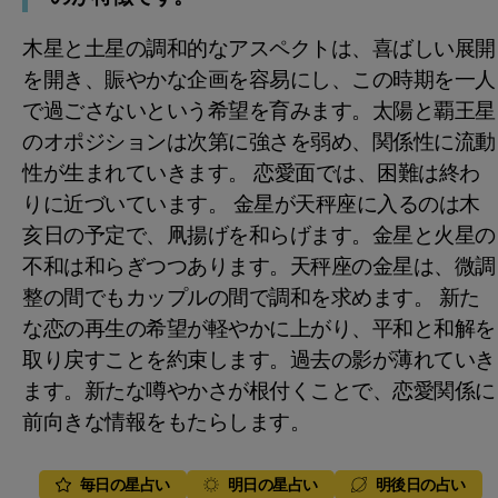
木星と土星の調和的なアスペクトは、喜ばしい展開
を開き、賑やかな企画を容易にし、この時期を一人
で過ごさないという希望を育みます。太陽と覇王星
のオポジションは次第に強さを弱め、関係性に流動
性が生まれていきます。 恋愛面では、困難は終わ
りに近づいています。 金星が天秤座に入るのは木
亥日の予定で、凧揚げを和らげます。金星と火星の
不和は和らぎつつあります。天秤座の金星は、微調
整の間でもカップルの間で調和を求めます。 新た
な恋の再生の希望が軽やかに上がり、平和と和解を
取り戻すことを約束します。過去の影が薄れていき
ます。新たな噂やかさが根付くことで、恋愛関係に
前向きな情報をもたらします。
毎日の星占い
明日の星占い
明後日の占い