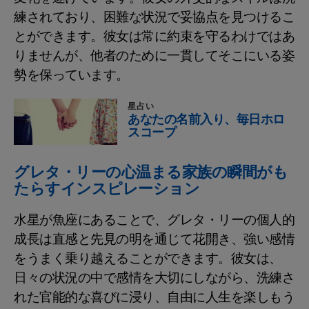
練されており、困難な状況で妥協点を見つけるこ
とができます。彼女は常に約束を守るわけではあ
りませんが、他者のために一貫してそこにいる姿
勢を保っています。
星占い
あなたの名前入り、毎日ホロ
スコープ
グレタ・リーの心温まる家族の瞬間がも
たらすインスピレーション
水星が魚座にあることで、グレタ・リーの個人的
成長は直感と先見の明を通じて花開き、強い感情
をうまく乗り越えることができます。彼女は、
日々の状況の中で感情を大切にしながら、洗練さ
れた官能的な喜びに浸り、自由に人生を楽しもう