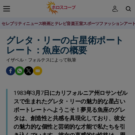
セレブリティニュース
映画とテレビ
音楽
王室
スポーツ
ファッション
アー
検索
グレタ・リーの占星術ポート
レート：魚座の概要
イザベル・フォルテスによって執筆
1983年3月7日にカリフォルニア州ロサンゼル
スで生まれたグレタ・リーの魅力的な星占い
ポートレートへようこそ！夢見る魚座のグレ
タは、創造性と共感を具現化しており、彼女
の魅力的な個性と芸術的な才能で私たちを引