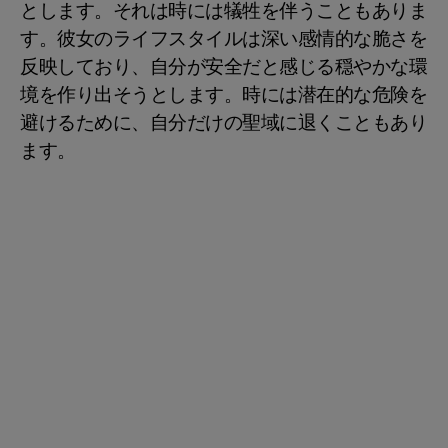
とします。それは時には犠牲を伴うこともありま
す。彼女のライフスタイルは深い感情的な脆さを
反映しており、自分が安全だと感じる穏やかな環
境を作り出そうとします。時には潜在的な危険を
避けるために、自分だけの聖域に退くこともあり
ます。