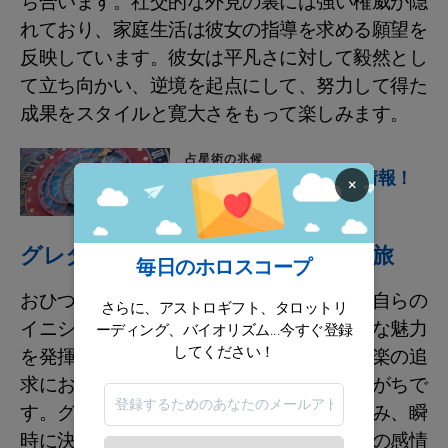
ち合います。社交的な外見の裏には強い権威が隠
れており、家庭生活は彼女の指導を求める願望を
反映しています。彼女は平凡さに対して毅然とし
て立ち向かい、逆境を起点にして、努力して得た
成果をスタイルと寛大さをもって楽しみます。
占星術の兆候
あなたの占星術の星座情報！
×
グレタ・リーの愛と人生の感動的な旅
毎日のホロスコープ
おひつじ座に金星を持つグレタ・リーは、自らの
さらに、アストロギフト、タロットリ
イニシアティブや冒険に基づいて、個性的な魅力
ーディング、バイオリズム...今すぐ登録
してください！
を発揮します。彼女はせっかちであり、快楽の追
求において周囲の状況をしばしば見落としがちで
す。グレタは自らが中心となることを楽しみ、瞬
時に決断を下しますが、その熱意から他者の感情