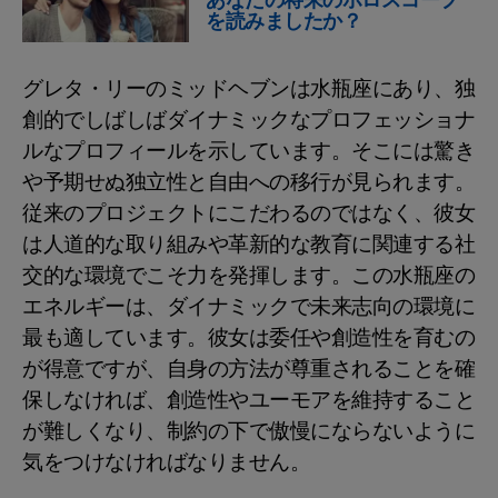
あなたの将来のホロスコープ
を読みましたか？
グレタ・リーのミッドヘブンは水瓶座にあり、独
創的でしばしばダイナミックなプロフェッショナ
ルなプロフィールを示しています。そこには驚き
や予期せぬ独立性と自由への移行が見られます。
従来のプロジェクトにこだわるのではなく、彼女
は人道的な取り組みや革新的な教育に関連する社
交的な環境でこそ力を発揮します。この水瓶座の
エネルギーは、ダイナミックで未来志向の環境に
最も適しています。彼女は委任や創造性を育むの
が得意ですが、自身の方法が尊重されることを確
保しなければ、創造性やユーモアを維持すること
が難しくなり、制約の下で傲慢にならないように
気をつけなければなりません。