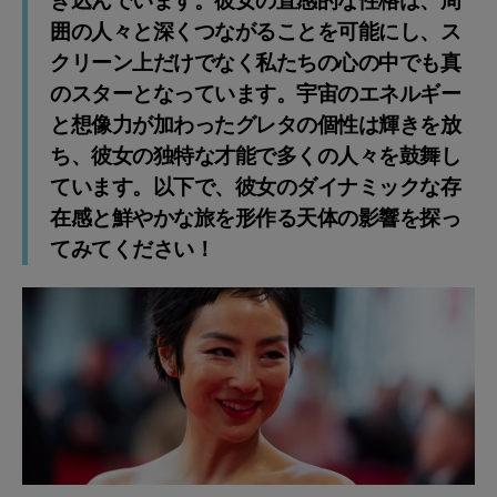
き込んでいます。彼女の直感的な性格は、周
囲の人々と深くつながることを可能にし、ス
クリーン上だけでなく私たちの心の中でも真
のスターとなっています。宇宙のエネルギー
と想像力が加わったグレタの個性は輝きを放
ち、彼女の独特な才能で多くの人々を鼓舞し
ています。以下で、彼女のダイナミックな存
在感と鮮やかな旅を形作る天体の影響を探っ
てみてください！