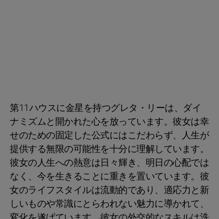
第11ハウスに金星を持つグレタ・リーは、ダイ
ナミズムと開かれた心を放っています。彼女は幸
せのための固定した公式にはこだわらず、人生が
提供する無限の可能性を十分に理解しています。
彼女の人生への熱意は日々輝き、明日の心配では
なく、今を生きることに重きを置いています。彼
女のライフスタイルは流動的であり、適応力と新
しいものや常識にとらわれない魅力に導かれて、
変化を遂げています。彼女の外交的なスキルは洗