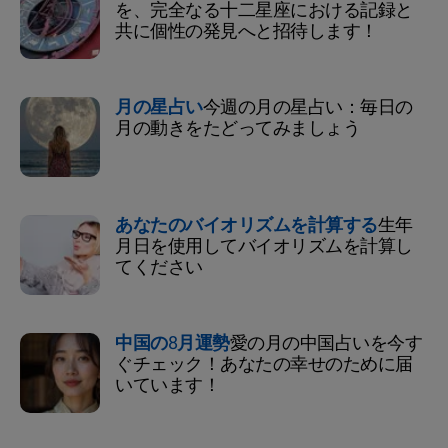
を、完全なる十二星座における記録と
共に個性の発見へと招待します！
月の星占い
今週の月の星占い：毎日の
月の動きをたどってみましょう
あなたのバイオリズムを計算する
生年
月日を使用してバイオリズムを計算し
てください
中国の8月運勢
愛の月の中国占いを今す
ぐチェック！あなたの幸せのために届
いています！