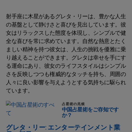
射手座に木星があるグレタ・リーは、豊かな人生
の基盤として静けさと喜びを見出しています。彼
女はリラックスした態度を体現し、シンプルで健
全な喜びを常に求めています。自然な熱意とたく
ましい精神を持つ彼女は、人生の挑戦を優雅に乗
り越えることができます。グレタは幸せを手にす
る運命にあり、彼女のライフスタイルはシンプル
さを反映しつつも権威的なタッチを持ち、周囲の
人々に良い影響を与えようとする気持ちに駆られ
ています。
占星術の兆候
中国占星術をご存知です
か？
グレタ・リー: エンターテインメント業