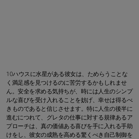
10ハウスに水星がある彼女は、ためらうことな
く満足感を見つけるのに苦労するかもしれませ
ん。安全を求める気持ちが、時には人生のシンプ
ルな喜びを受け入れることを妨げ、幸せは得るべ
きものであると信じさせます。特に人生の後半に
進むにつれて、グレタの仕事に対する規律あるア
プローチは、真の価値ある喜びを手に入れる手助
けをし、彼女の成熟を高める驚くべき自己制御を