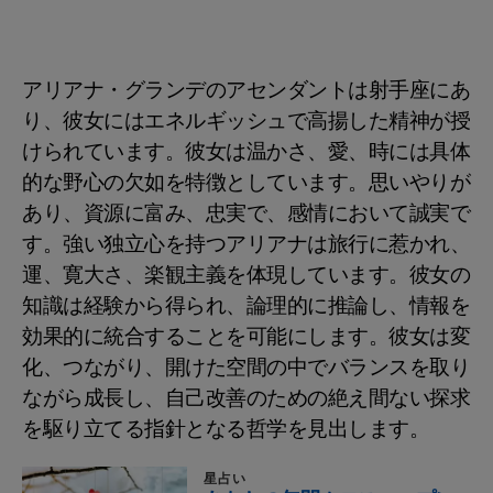
アリアナ・グランデのアセンダントは射手座にあ
り、彼女にはエネルギッシュで高揚した精神が授
けられています。彼女は温かさ、愛、時には具体
的な野心の欠如を特徴としています。思いやりが
あり、資源に富み、忠実で、感情において誠実で
す。強い独立心を持つアリアナは旅行に惹かれ、
運、寛大さ、楽観主義を体現しています。彼女の
知識は経験から得られ、論理的に推論し、情報を
効果的に統合することを可能にします。彼女は変
化、つながり、開けた空間の中でバランスを取り
ながら成長し、自己改善のための絶え間ない探求
を駆り立てる指針となる哲学を見出します。
星占い