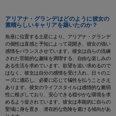
アリアナ・グランデはどのように彼女の
素晴らしいキャリアを築いたのか？
魚座に位置する土星により、アリアナ・グランデ
の個性は直感と予知によって花開き、彼女の強い
感情をバランスさせています。彼女は自らの洗練
された官能的な趣味を満喫する、自由な楽しみの
ある生活を求めています。欲望を追い求めるので
はなく、彼女は自分の感情を受け入れ、日々のニ
ーズに適応し、必要に応じて犠牲を払うことさえ
あります。彼女のライフスタイルは感情的な脆弱
性に根ざしており、安心できる穏やかな環境を求
めるよう促されています。彼女は本能的に自らの
聖域に身を置き、潜在的な危険を避ける傾向があ