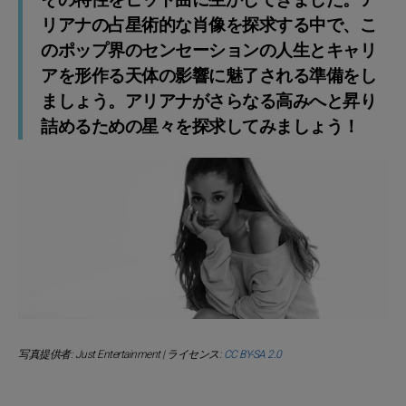
その特性をヒット曲に生かしてきました。ア
リアナの占星術的な肖像を探求する中で、こ
のポップ界のセンセーションの人生とキャリ
アを形作る天体の影響に魅了される準備をし
ましょう。アリアナがさらなる高みへと昇り
詰めるための星々を探求してみましょう！
写真提供者: Just Entertainment | ライセンス:
CC BY-SA 2.0