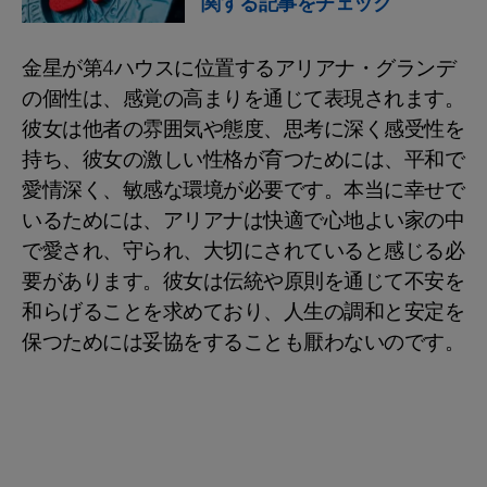
関する記事をチェック
金星が第4ハウスに位置するアリアナ・グランデ
の個性は、感覚の高まりを通じて表現されます。
彼女は他者の雰囲気や態度、思考に深く感受性を
持ち、彼女の激しい性格が育つためには、平和で
愛情深く、敏感な環境が必要です。本当に幸せで
いるためには、アリアナは快適で心地よい家の中
で愛され、守られ、大切にされていると感じる必
要があります。彼女は伝統や原則を通じて不安を
和らげることを求めており、人生の調和と安定を
保つためには妥協をすることも厭わないのです。