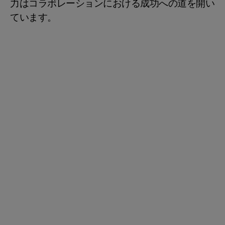
力はコラボレーションにおける成功への道を開い
ています。