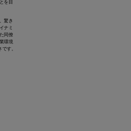
とを目
、驚き
イナミ
た同僚
業環境
ちさです。