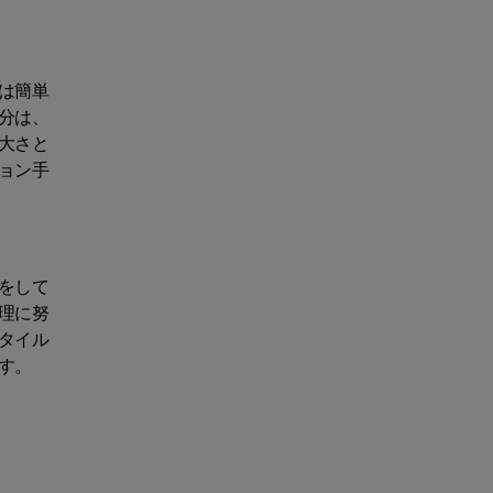
は簡単
分は、
大さと
ョン手
をして
理に努
タイル
す。