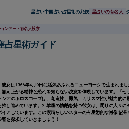
星占い
中国占い
占星術の兆候
星占いの有名人
ション
アート
有名人検索
座占星術ガイド
彼女は1966年4月9日に活気あふれるニューヨークで生まれまし
く燃え上がる精神と恐れを知らない決意を体現しています。「セ
ンシアのホロスコープは、創造性、勇気、カリスマ性が魅力的に
を推し進めています。牡羊座の情熱を持つ彼女は、周りの人々に
パイアしています。この素晴らしいスターの占星術的な肖像を深
影響を探求していきましょう！