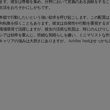
ます。彼女は尊敬を集め、分野において意義のある貢献をするこ
生活をおろそかにしがちです。
本能で行動したいという強い欲求を呼び起こします。この配置は
向転換を招くこともあります。彼女は自発性や行動を重視するダ
職場環境で活躍しますが、彼女の活発な気質は、時にのんびりし
シアは効率を重んじ、些細な気晴らしを嫌い、ミニマリストな作
の強みは大胆さにありますが、 Achilles' heelはせっか