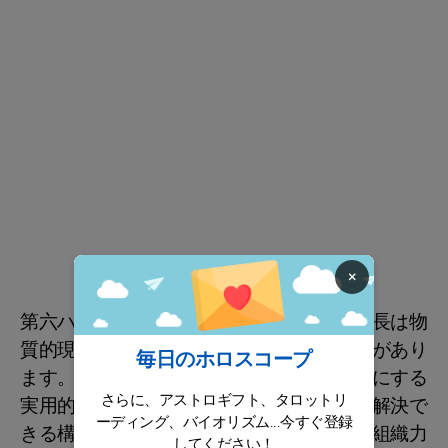
×
第六ハウスに土星があることから、健の成長は物
質的現実を意識することで妨げられることがあり
毎日のホロスコープ
ます。彼は、周囲の人々の生活をシンプルにする
さらに、アストロギフト、タロットリ
実用的な戦略に焦点を当て、問題を綿密に解決で
ーディング、バイオリズム...今すぐ登録
きる構造化されたルーチンを好み、優れた組織力
してください！