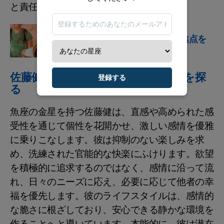
と責任感を示しています。
星占い
明日のホロスコープに焦点を
あてましょう
佐藤健：彼の愛情生活と個人的な旅を探
登録する
る
魚座の金星を持つ佐藤健は、直感や高められた感
受性を通じて個性を花開かせ、激しい感情を優雅
に乗りこなします。彼は抑制のない楽しみを求
め、洗練された官能的な快楽にふけります。欲望
を積極的に追求するのではなく、感情に沿って流
れ、日々のニーズに応え、必要に応じて他者の幸
福を優先します。彼のライフスタイルは、感情的
な脆さに根ざしており、安心できる静かな環境を