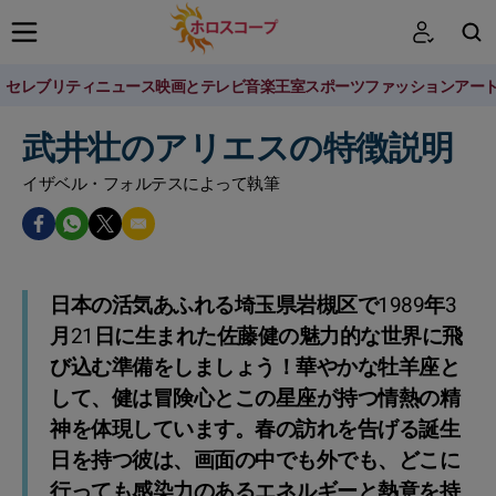
セレブリティニュース
映画とテレビ
音楽
王室
スポーツ
ファッション
アー
検索
武井壮のアリエスの特徴説明
イザベル・フォルテスによって執筆
日本の活気あふれる埼玉県岩槻区で1989年3
月21日に生まれた佐藤健の魅力的な世界に飛
び込む準備をしましょう！華やかな牡羊座と
して、健は冒険心とこの星座が持つ情熱の精
神を体現しています。春の訪れを告げる誕生
日を持つ彼は、画面の中でも外でも、どこに
行っても感染力のあるエネルギーと熱意を持