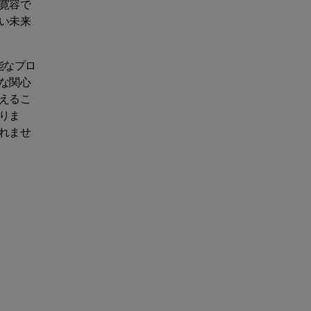
寛容で
い未来
能なプロ
な関心
えるこ
りま
れませ