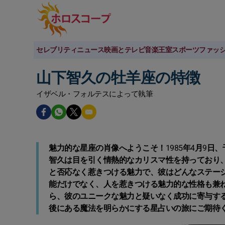
セレブリティニュース
映画とテレビ
音楽
王室
スポーツ
ファッ
山下智久の牡羊座の特徴
イザベル・フォルテスによって執筆
魅力的な星座の肖像へようこそ！1985年4月9
智久は目を引く情熱的なカリスマ性を持っており
と否応なく惹きつける魅力で、彼はどんなステー
能だけでなく、人を惹きつける魅力的な性格も兼
ら、彼のユニークな魅力と疑いなく成功に寄与す
後にある魔法を明らかにする星占いの旅にご期待