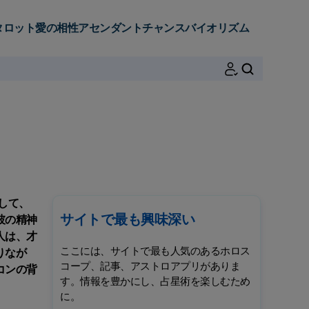
タロット
愛の相性
アセンダント
チャンス
バイオリズム
検索
して、
サイトで最も興味深い
彼の精神
人は、才
ここには、サイトで最も人気のあるホロス
りなが
コープ、記事、アストロアプリがありま
コンの背
す。情報を豊かにし、占星術を楽しむため
に。