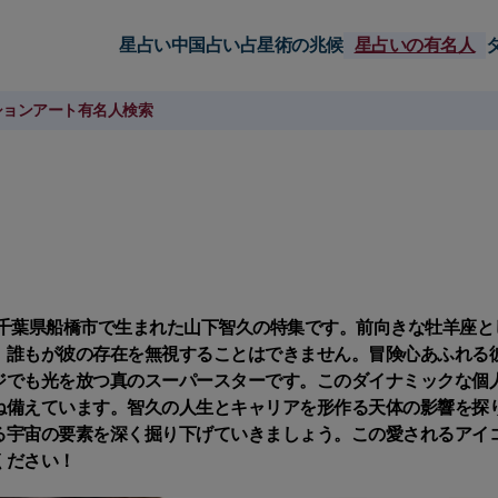
星占い
中国占い
占星術の兆候
星占いの有名人
ション
アート
有名人検索
日、千葉県船橋市で生まれた山下智久の特集です。前向きな牡羊座と
、誰もが彼の存在を無視することはできません。冒険心あふれる
ジでも光を放つ真のスーパースターです。このダイナミックな個
ね備えています。智久の人生とキャリアを形作る天体の影響を探
る宇宙の要素を深く掘り下げていきましょう。この愛されるアイ
ください！