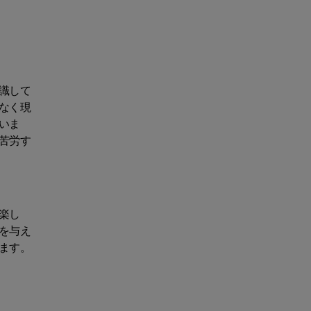
識して
なく現
いま
苦労す
楽し
を与え
ます。