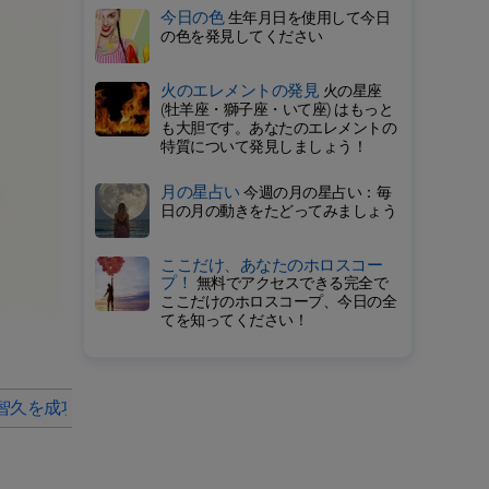
今日の色
生年月日を使用して今日
の色を発見してください
火のエレメントの発見
火の星座
(牡羊座・獅子座・いて座) はもっと
も大胆です。あなたのエレメントの
特質について発見しましょう！
月の星占い
今週の月の星占い：毎
日の月の動きをたどってみましょう
ここだけ、あなたのホロスコー
プ！
無料でアクセスできる完全で
ここだけのホロスコープ、今日の全
てを知ってください！
智久を成功したエンターテイナーにしている理由
山下智久の魅