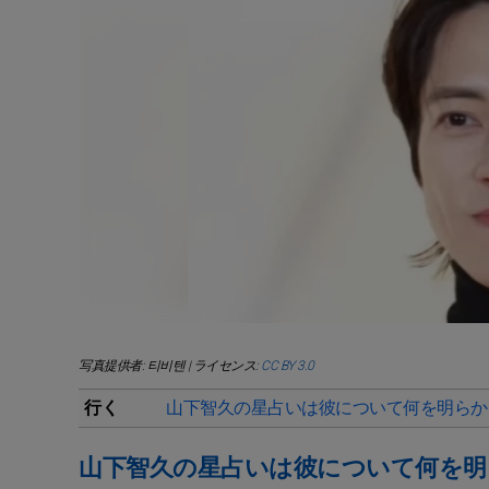
写真提供者: 티비텐 | ライセンス:
CC BY 3.0
行く
山下智久の星占いは彼について何を明らか
山下智久の星占いは彼について何を明