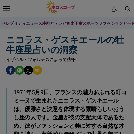
セレブリティニュース
映画とテレビ
音楽
王室
スポーツ
ファッション
アー
検索
ニコラス・ゲスキエールの牡
牛座星占いの洞察
イザベル・フォルテスによって執筆
1971年5月9日、フランスの魅力あふれる町コ
ミーヌで生まれたニコラス・ゲスキエール
は、優雅さと決意を体現する素晴らしいおう
し座の人です。金星が彼の支配天体であるた
め、彼がファッションと美に対する自然な才