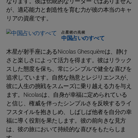
なります。彼は伝統的なリーダーではありません
が、適応能力と創造性を育む力が彼の本当のキャ
リアの資産です。
占星術の兆候
中国占いのすべて
木星が射手座にあるNicolas Ghesquièreは、静け
さと楽しさによって活力を得ます。彼はリラック
スした態度を保ち、常にシンプルで健全な喜びを
追求しています。自然な熱意とレジリエンスが、
彼に人生の挑戦をスムーズに乗り越える力を与え
ます。Nicolasは、自身が幸福に定められている
と信じ、権威を伴ったシンプルさを反映するライ
フスタイルを抱きしめ、しばしば他者を自分の幸
福に導く役割を果たします。彼の前向きな見方
は、彼の旅において持続的な喜びをもたらしま