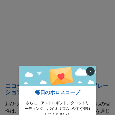
×
ニコラス・ゲスキエールのインスピレー
ションに満ちた愛の人生と旅
毎日のホロスコープ
さらに、アストロギフト、タロットリ
おひつじ座の金星：ニコラス・ゲスキエールの個
ーディング、バイオリズム...今すぐ登録
性は、彼の個人的なイニシアティブや努力を通じ
してください！