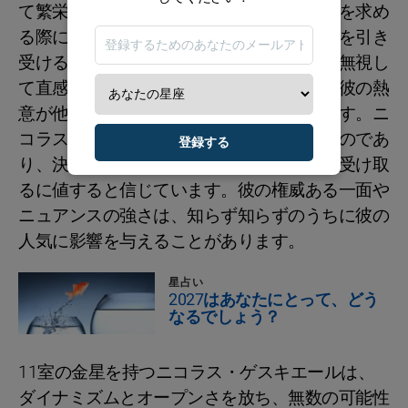
て繁栄しています。彼はせっかちで、快楽を求め
る際に文脈を見落としがちです。彼は物事を引き
受けることを楽しみ、時には他人の感情を無視し
て直感的な決断を下すことがありますが、彼の熱
意が他人の繊細さを覆い隠すことがあります。ニ
コラスは、幸せは努力によって得られるものであ
登録する
り、決意を持った者だけが成功の分け前を受け取
るに値すると信じています。彼の権威ある一面や
ニュアンスの強さは、知らず知らずのうちに彼の
人気に影響を与えることがあります。
星占い
2027はあなたにとって、どう
なるでしょう？
11室の金星を持つニコラス・ゲスキエールは、
ダイナミズムとオープンさを放ち、無数の可能性