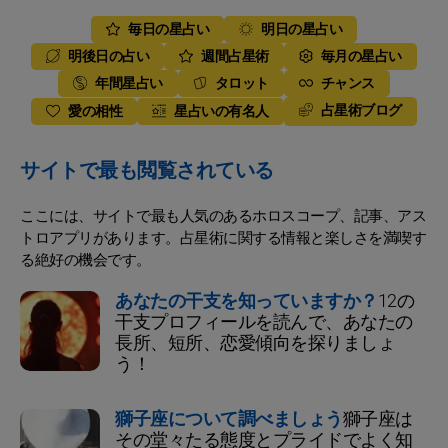
毎日の星占い
明日の星占い
明後日の占い
週間占星術
毎月の星占い
年間星占い
タロット
チャンス
占星術ブログ
愛の相性
星占いの有名人
サイトで最も閲覧されている
ここには、サイトで最も人気のあるホロスコープ、記事、アス
トロアプリがあります。占星術に関する情報と楽しさを満喫す
る絶好の機会です。
あなたの干支を知っていますか？
12の
干支プロフィールを読んで、あなたの
長所、短所、恋愛傾向を探りましょ
う！
獅子座について調べましょう
獅子座は
その堂々たる態度とプライドでよく知