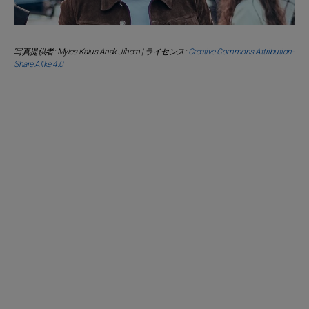
写真提供者: Myles Kalus Anak Jihem | ライセンス:
Creative Commons Attribution-
Share Alike 4.0