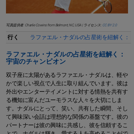
写真提供者: Charlie Cowins from Belmont, NC, USA | ライセンス:
CC BY 2.0
行く
ラファエル・ナダルの占星術を紐解く：
ラファエル・ナダルの占星術を紐解く：
宇宙のチャンピオン
双子座に太陽があるラファエル・ナダルは、軽や
かで楽しい視点で人生に取り組んでいます。彼は
外出やエンターテイメントに対する情熱を共有す
る機知に富んだユーモラスな人々を大切にしま
す。ナダルにとって、笑い、共有した瞬間、そし
て興味深い会話は理想的な関係の基盤です。彼の
パートナーは彼の興味に共感し、彼を信頼するこ
とで、ナダルは輝き、愛する人を高めることがで