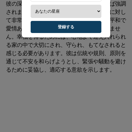
彼の深い感情によって輝いており、しばしば強調
されます。彼は他者の雰囲気や態度、思考に対し
て非常に敏感であり、情熱的な性質が育つ平和で
登録する
愛情あふれる繊細な環境の中でしか花開きませ
ん。幸福を得るためには、心地よく迎え入れられ
る家の中で大切にされ、守られ、もてなされると
感じる必要があります。彼は伝統や規則、原則を
通じて不安を和らげようとし、緊張や騒動を避け
るために妥協し、適応する意欲を示します。