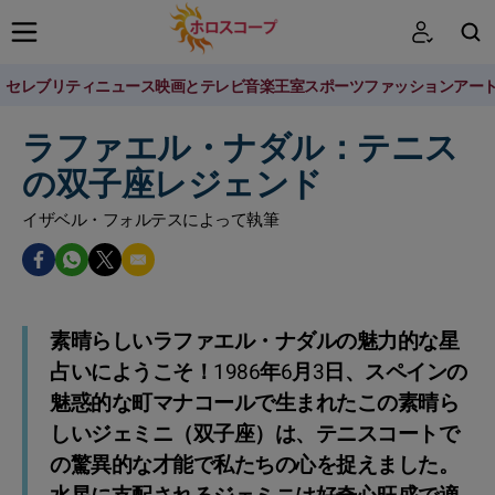
セレブリティニュース
映画とテレビ
音楽
王室
スポーツ
ファッション
アー
検索
ラファエル・ナダル：テニス
の双子座レジェンド
イザベル・フォルテスによって執筆
素晴らしいラファエル・ナダルの魅力的な星
占いにようこそ！1986年6月3日、スペインの
魅惑的な町マナコールで生まれたこの素晴ら
しいジェミニ（双子座）は、テニスコートで
の驚異的な才能で私たちの心を捉えました。