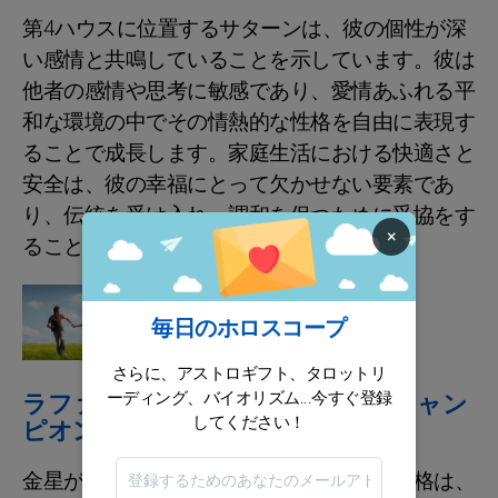
第4ハウスに位置するサターンは、彼の個性が深
い感情と共鳴していることを示しています。彼は
他者の感情や思考に敏感であり、愛情あふれる平
和な環境の中でその情熱的な性格を自由に表現す
ることで成長します。家庭生活における快適さと
安全は、彼の幸福にとって欠かせない要素であ
り、伝統を受け入れ、調和を保つために妥協をす
×
ることを可能にします。
星占い
今週の特別な星占い
毎日のホロスコープ
さらに、アストロギフト、タロットリ
ーディング、バイオリズム...今すぐ登録
ラファエル・ナダル：愛と人生のチャン
してください！
ピオンの旅
金星が蟹座にあるラファエル・ナダルの性格は、