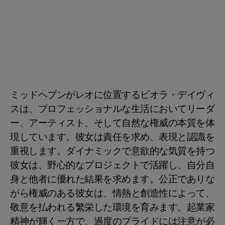
ミッドヘブンがレオに位置するビオラ・デイヴィ
スは、プロフェッショナルな生活においてリーダ
ー、アーティスト、そして自然な権威の本質を体
現しています。彼女は責任を求め、表現と認識を
重視します。ダイナミックで意欲的な気質を持つ
彼女は、野心的なプロジェクトで活躍し、自分自
身と他者に優れた結果を求めます。公正でありな
がら権威のある彼女は、情熱と創造性によって、
敬意を払われる繁栄した環境を育みます。起業家
精神が輝く一方で、過度のプライドには注意が必