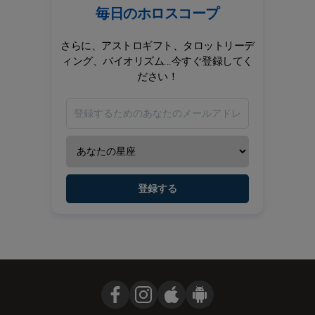
毎日のホロスコープ
さらに、アストロギフト、タロットリーデ
ィング、バイオリズム...今すぐ登録してく
ださい！
登録する