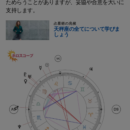
ためらうことがありますが、妥協や合意を大いに
支持します。
占星術の兆候
天秤座の全てについて学びま
しょう