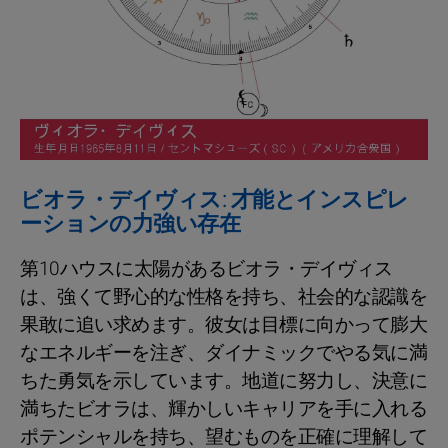
ビオラ・デイヴィス: 才能とインスピレ
ーションの力強い存在
第10ハウスに太陽があるビオラ・デイヴィス
は、強くて野心的な性格を持ち、社会的な認識を
果敢に追い求めます。彼女は目標に向かって膨大
なエネルギーを注ぎ、ダイナミックでやる気に満
ちた勇気を示しています。地道に努力し、決意に
満ちたビオラは、輝かしいキャリアを手に入れる
ポテンシャルを持ち、望むものを正確に理解して