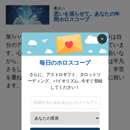
星占い
思いを巡らせて。あなたの年
間ホロスコープ
第5ハウスに土星が位置することで、ビオラは自
×
分のアイデンティティと成果を誇りに思っていま
す。心が広く、他者と喜びの瞬間を分かち合いな
がら、家庭生活では権威を示します。彼女は平凡
毎日のホロスコープ
さをしっかりと避け、困難にもかかわらず、辛苦
さらに、アストロギフト、タロットリ
を重ねて得た成功を優雅さと親切さで巧みに祝い
ーディング、バイオリズム...今すぐ登録
ます。
してください！