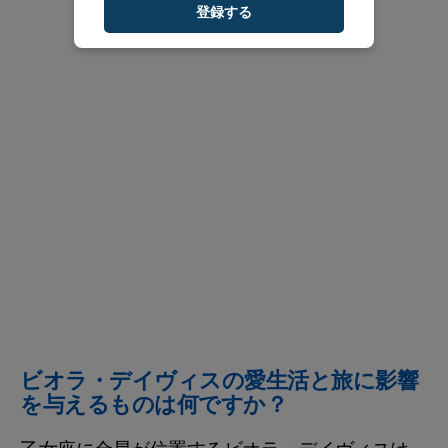
登録する
ビオラ・デイヴィスの愛生活と旅に影響
を与えるものは何ですか？