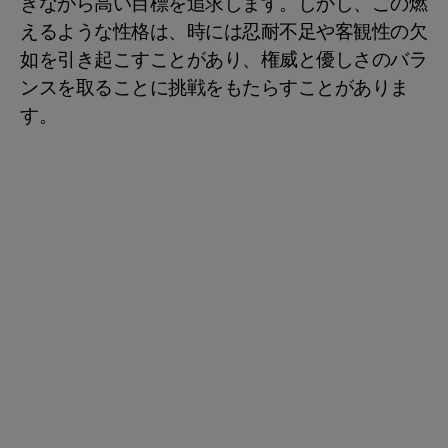
きながら高い目標を追求します。しかし、この燃
えるような性格は、時には忍耐不足や客観性の欠
如を引き起こすことがあり、権威と優しさのバラ
ンスを取ることに挑戦をもたらすことがありま
す。