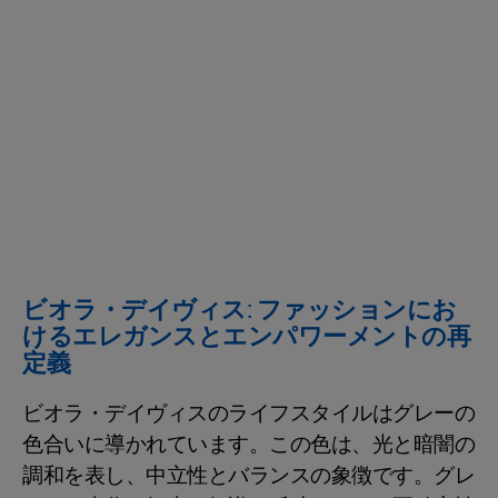
ビオラ・デイヴィス: ファッションにお
けるエレガンスとエンパワーメントの再
定義
ビオラ・デイヴィスのライフスタイルはグレーの
色合いに導かれています。この色は、光と暗闇の
調和を表し、中立性とバランスの象徴です。グレ