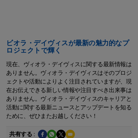
ビオラ・デイヴィスが最新の魅力的なプ
ロジェクトで輝く
現在、ヴィオラ・デイヴィスに関する最新情報は
ありません。ヴィオラ・デイヴィスはそのプロジ
ェクトや活動によりよく注目されていますが、現
在お伝えできる新しい情報や注目すべき出来事は
ありません。ヴィオラ・デイヴィスのキャリアと
活動に関する最新ニュースとアップデートを知る
ために、ぜひまたお越しください！
共有する :