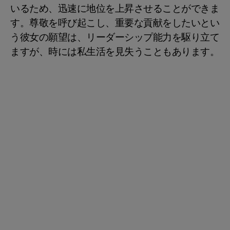
いるため、迅速に地位を上昇させることができま
す。尊敬を呼び起こし、重要な貢献をしたいとい
う彼女の願望は、リーダーシップ能力を駆り立て
ますが、時には私生活を見失うこともあります。