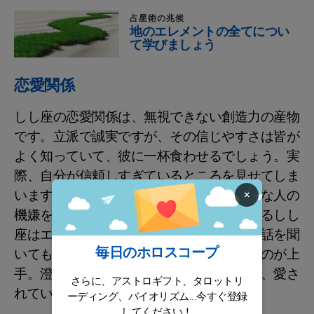
占星術の兆候
地のエレメントの全てについ
て学びましょう
恋愛関係
しし座の恋愛関係は、無視できない創造力の産物
です。立派で誠実ですが、その信じやすさは皆が
よく知っていて、彼に一杯食わせるでしょう。実
際、自分が信頼しすぎているところを見せてしま
います。しし座は熱いハートを持ち、大切な人の
×
機嫌をとるために創造力を示します。恋するしし
座はエレガントでロマンチックで、自分の話を聞
毎日のホロスコープ
いてもらえるよう、目立つように技を使うのが上
手。澄ましたネコのように、かわいがられ、愛さ
さらに、アストロギフト、タロットリ
れていたいのです。
ーディング、バイオリズム...今すぐ登録
してください！