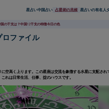
星占い
中国占い
占星術の兆候
星占いの有名人
中国の干支は？
中国12干支の特徴
今日の色
プロファイル
りに空高く上ります。この星座は交流を象徴する水星に支配され
、これは日常生活、仕事、掟のハウスです。