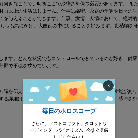
前向きなことで、時折ここで冷静さを保つ必要があります。 ま
財力以上の生活はしません。仕事は綿密、家庭の予算や日々の生
てを与えることができます。仕事、愛情、友情において、絶対的
どちらも気にかけ、大自然の中にいることを好みます。動植物を
します。どんな状況でもコントロールできているのが好き。健康
分野で平穏を求めています。
×
知識を伝える喜びや流暢な会話を教えるための本物の才能があり
する詳細は決して忘れません。そのため感動的になり、感情を外
毎日のホロスコープ
さらに、アストロギフト、タロットリ
ーディング、バイオリズム...今すぐ登録
してください！