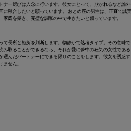
トナー選びは入念に行います。彼女にとって、欺かれるなど論外
画に融合したいと願っています。 おとめ座の男性は、正直で誠
。家庭を築き、完璧な調和の中で生きたいと願っています。
って長所と短所を判断します。物静かで熟考タイプ。その意味で
読み取ることができるなら、それが愛に夢中の狂気の女性である
が選んだパートナーにできる限りのことをします。彼女を誘惑す
けません。