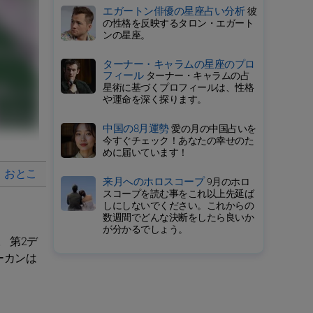
エガートン俳優の星座占い分析
彼
の性格を反映するタロン・エガート
ンの星座。
ターナー・キャラムの星座のプロ
フィール
ターナー・キャラムの占
星術に基づくプロフィールは、性格
や運命を深く探ります。
中国の8月運勢
愛の月の中国占いを
今すぐチェック！あなたの幸せのた
めに届いています！
おとこ
恋愛関係
乙女座に該当する有名人
来月へのホロスコープ
9月のホロ
スコープを読む事をこれ以上先延ば
しにしないでください。これからの
数週間でどんな決断をしたら良いか
が分かるでしょう。
 第2デ
ーカンは