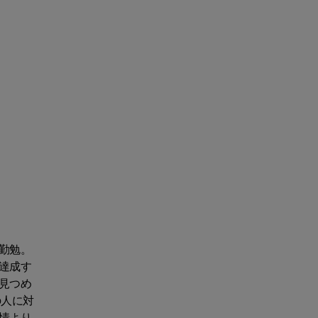
勤勉。
達成す
見つめ
の人に対