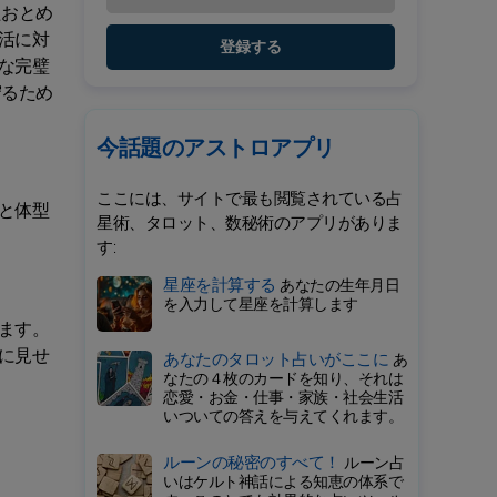
たおとめ
活に対
登録する
な完璧
守るため
今話題のアストロアプリ
ここには、サイトで最も閲覧されている占
と体型
星術、タロット、数秘術のアプリがありま
す:
星座を計算する
あなたの生年月日
を入力して星座を計算します
ます。
に見せ
あなたのタロット占いがここに
あ
なたの４枚のカードを知り、それは
恋愛・お金・仕事・家族・社会生活
いついての答えを与えてくれます。
ルーンの秘密のすべて！
ルーン占
いはケルト神話による知恵の体系で