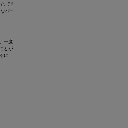
で、理
実なパー
、一度
ことが
るに