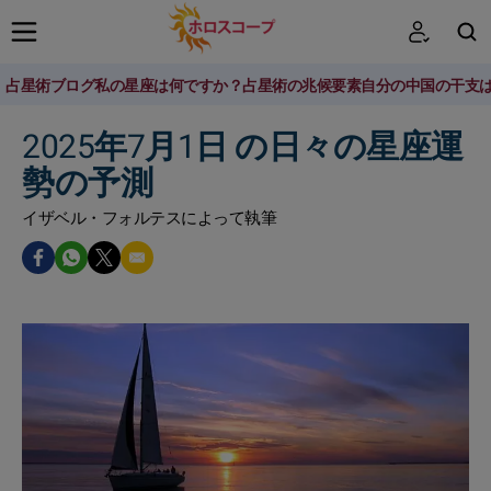
占星術ブログ
私の星座は何ですか？
占星術の兆候
要素
自分の中国の干支
検索
2025年7月1日 の日々の星座運
勢の予測
イザベル・フォルテスによって執筆