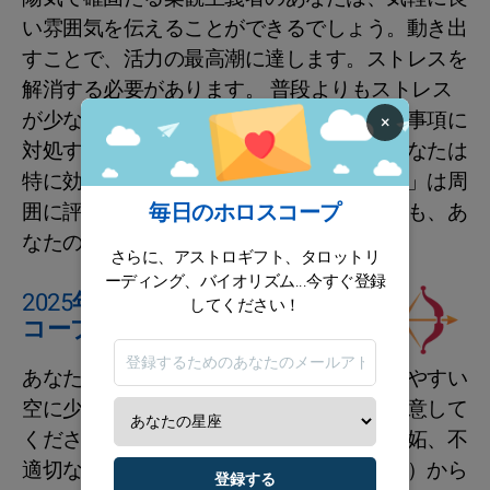
い雰囲気を伝えることができるでしょう。動き出
すことで、活力の最高潮に達します。ストレスを
解消する必要があります。 普段よりもストレス
が少なく、あなたは一日中のすべての必須事項に
×
対処するために冷静さを示しています。あなたは
特に効果的であり、あなたの「ゼンな態度」は周
毎日のホロスコープ
囲に評価されています。どの分野であっても、あ
なたの行動は成果をもたらすでしょう！
さらに、アストロギフト、タロットリ
ーディング、バイオリズム...今すぐ登録
2025年7月1日の射手座のホロス
してください！
コープ
あなたは家族の混乱に巻き込まれ、変わりやすい
空に少し揺さぶられるかもしれません。注意して
ください、感情的な緊張（パートナーの嫉妬、不
適切な疑念、もはや遊びではない権力争い）から
登録する