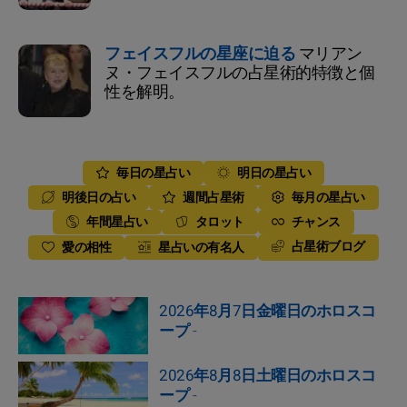
フェイスフルの星座に迫る
マリアン
ヌ・フェイスフルの占星術的特徴と個
性を解明。
毎日の星占い
明日の星占い
明後日の占い
週間占星術
毎月の星占い
年間星占い
タロット
チャンス
占星術ブログ
愛の相性
星占いの有名人
2026年8月7日金曜日のホロスコ
ープ
-
2026年8月8日土曜日のホロスコ
ープ
-