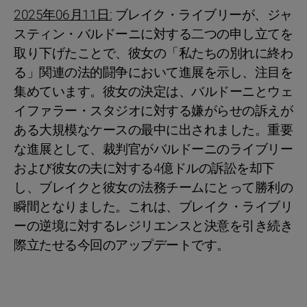
2025年06月11日:
ブレイク・ライブリーが、ジャ
スティン・バルドーニに対する二つの申し立てを
取り下げたことで、彼女の「私たちの別れに終わ
る」関連の法的闘争において進展を示し、注目を
集めています。彼女の決定は、バルドーニとウェ
イファラー・スタジオに対する嫌がらせの訴えが
ある大規模なケースの最中に出されました。重要
な進展として、裁判官がバルドーニのライブリー
および彼女の夫に対する4億ドルの訴訟を却下
し、ブレイクと彼女の法務チームにとって勝利の
瞬間となりました。これは、ブレイク・ライブリ
ーの逆境に対するレジリエンスと決意を引き続き
際立たせる今回のアップデートです。