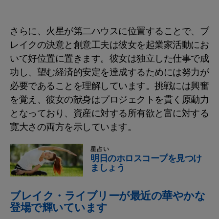
さらに、火星が第二ハウスに位置することで、ブ
レイクの決意と創意工夫は彼女を起業家活動にお
いて好位置に置きます。彼女は独立した仕事で成
功し、望む経済的安定を達成するためには努力が
必要であることを理解しています。挑戦には興奮
を覚え、彼女の献身はプロジェクトを貫く原動力
となっており、資産に対する所有欲と富に対する
寛大さの両方を示しています。
星占い
明日のホロスコープを見つけ
ましょう
ブレイク・ライブリーが最近の華やかな
登場で輝いています