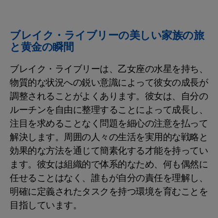
ブレイク・ライブリーの美しい家族の旅
と黄金の瞬間
ブレイク・ライブリーは、乙女座の水星を持ち、
物質的な状況への鋭い意識によって彼女の成長が
調整されることがよくあります。彼女は、自分の
ルーチンを自由に整理することによって成長し、
注目を求めることなく問題を細心の注意を払って
解決します。周囲の人々の生活を実用的な戦略と
効果的な方法を通じて簡素化する才能を持ってい
ます。彼女は組織的で体系的なため、何も偶然に
任せることはなく、誰もが自分の責任を理解し、
明確に定義されたタスクを持つ環境を育むことを
目指しています。