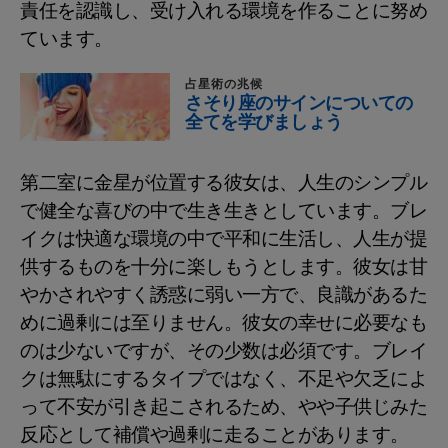
責任を認識し、受け入れる環境を作ることに努め
ています。
占星術の兆候
さそり座のサインについての
全てを学びましょう
第二室に金星が位置する彼女は、人生のシンプル
で健全な喜びの中で生き生きとしています。ブレ
イクは快適な環境の中で平和に生活し、人生が提
供するものを十分に楽しもうとします。彼女は甘
やかされやすく誘惑に弱い一方で、良識があるた
めに過剰には至りません。彼女の幸せに必要なも
のは少ないですが、その少数は必須です。ブレイ
クは無駄にするタイプではなく、不足や欠乏によ
って不安が引き起こされるため、やや子供じみた
反応として補償や過剰に走ることがあります。