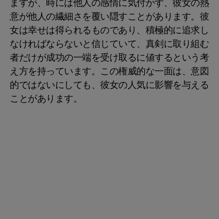
ますが、時には他人の感情に気付かず、彼女の熱
意が他人の繊細さを覆い隠すことがあります。彼
女は幸せは得られるものであり、積極的に追求し
なければならないと信じていて、真剣に取り組む
者だけが成功の一端を受け取るに値するという考
え方を持っています。この権威的な一面は、意図
的ではないにしても、彼女の人気に影響を与える
ことがあります。