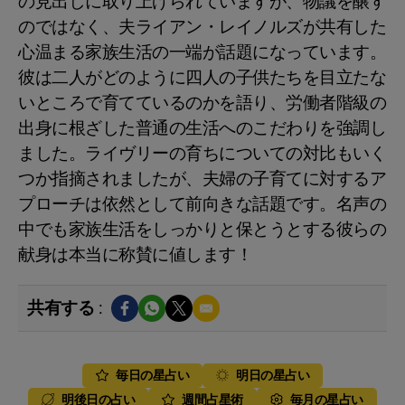
の見出しに取り上げられていますが、物議を醸す
のではなく、夫ライアン・レイノルズが共有した
心温まる家族生活の一端が話題になっています。
彼は二人がどのように四人の子供たちを目立たな
いところで育てているのかを語り、労働者階級の
出身に根ざした普通の生活へのこだわりを強調し
ました。ライヴリーの育ちについての対比もいく
つか指摘されましたが、夫婦の子育てに対するア
プローチは依然として前向きな話題です。名声の
中でも家族生活をしっかりと保とうとする彼らの
献身は本当に称賛に値します！
共有する :
毎日の星占い
明日の星占い
明後日の占い
週間占星術
毎月の星占い