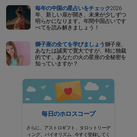
毎年の中国の星占いをチェック
2026
年、新しい扉が開き、未来が少しずつ
明らかになります。年間中国占いです
べてを読み解きましょう！
獅子座の全てを学びましょう
獅子座、
あなたは誠実で寛大ですが、時に独裁
的です。あなたの火の星座の全秘密を
知っていますか？
毎日のホロスコープ
さらに、アストロギフト、タロットリーデ
ィング、バイオリズム...今すぐ登録してく