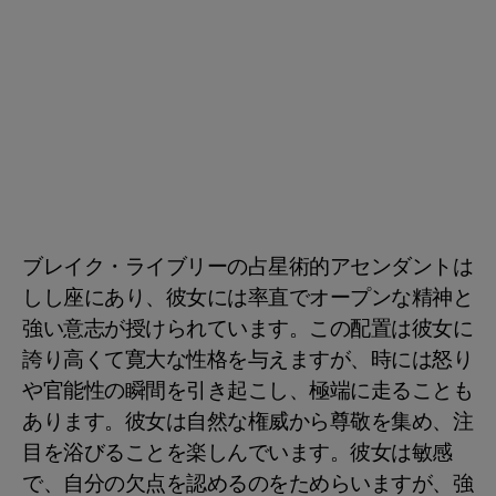
ブレイク・ライブリーの占星術的アセンダントは
しし座にあり、彼女には率直でオープンな精神と
強い意志が授けられています。この配置は彼女に
誇り高くて寛大な性格を与えますが、時には怒り
や官能性の瞬間を引き起こし、極端に走ることも
あります。彼女は自然な権威から尊敬を集め、注
目を浴びることを楽しんでいます。彼女は敏感
で、自分の欠点を認めるのをためらいますが、強