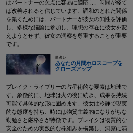
はパートナーの欠点に容易に適応し、時間が経て
ば改善されると信じています。調和のとれた関係
を築くためには、パートナーが彼女の知性を評価
し、多様な議論に参加し、理想の存在に彼女を変
えようとせず、彼女の洞察を尊重することが重要
です。
星占い
あなたの月間ホロスコープを
クローズアップ
ブレイク・ライブリーの占星術的な要素は地球で
す。象徴的に、地球は火の後に続き、成果を持続
可能で具体的な形に固めます。彼女は冷静で現実
的な態度を持ち、時には物質主義的になりがちな
勤勉さと厳格さが特徴です。ブレイクは物質的な
安全のための実践的な枠組みを構築し、洞察に満