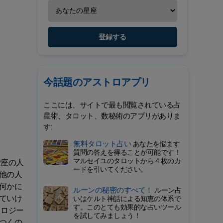
登録する
今話題のアストロアプリ
ここには、サイトで最も閲覧されている占
星術、タロット、数秘術のアプリがありま
す:
無料タロット占い
あなたを悩ます
質問の答えを得ることが可能です！
マルセイユのタロットから４枚のカ
ご座の人
ードを引いてください。
他の人
何かに
ルーンの秘密のすべて！
ルーン占
ていけ
いはケルト神話による知恵の体系で
す。このとても効果的な占いツール
ノロジー
を試してみましょう！
つくの