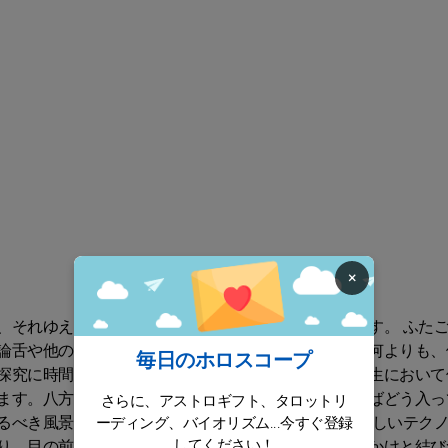
×
、それゆえうわべだけの人だと思われることもあります。 ふた
論舌や他の人に気を配った物腰で魅了できるのです。何よりも、
毎日のホロスコープ
探究に時間を注いでいます。一方で、この星座は、人生において
ます。八方ふさがりの状況で閉じこもるよりも、望めばどう入っ
さらに、アストロギフト、タロットリ
るべき風景を必要としています。 ふたご座は、特に新しいテク
ーディング、バイオリズム...今すぐ登録
してください！
り、目の前のことすべてが、動機や錯覚となって、見かけと結び