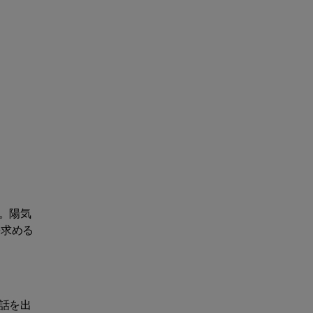
。陽気
を求める
話を出