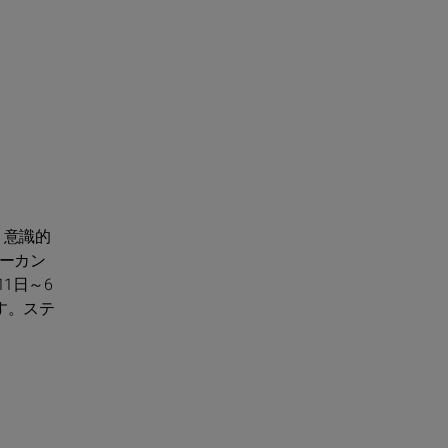
、意識的
デーカン
1日～6
す。ステ