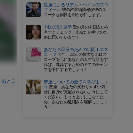
星座によるリアム・ペインのプロ
フィール
彼の占星術情報が彼のユ
ニークな個性を明らかにします。
中国の8月運勢
愛の月の中国占いを
今すぐチェック！あなたの幸せのた
めに届いています！
あなたの星座のための年間ホロス
コープ
今年、2026の偉大なホロス
コープを元にあなたの人生設計をす
れば、進歩するための全てのチャン
スを手にするでしょう！
おとこ
恋愛関係
双子座に該当する有名人
蟹座についての全てを学びましょ
う
蟹座、あなたの変わりやすい気
分に自身が支配されないようにして
ください。もっと上手にこなすた
め、あなたの繊細さを理解しましょ
う！