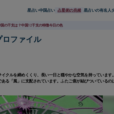
星占い
中国占い
占星術の兆候
星占いの有名人
中国の干支は？
中国12干支の特徴
今日の色
プロファイル
サイクルを締めくくり、長い一日と穏やかな空気を持っています
である「風」に支配されています。ふたご座が結びついているの
。