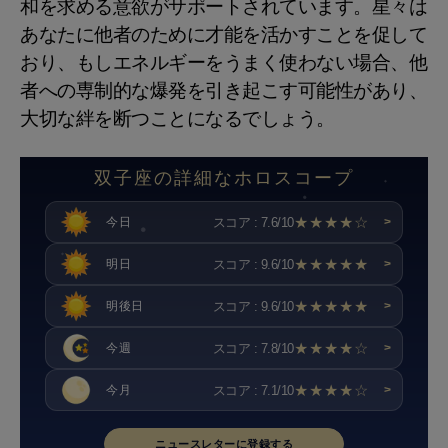
和を求める意欲がサポートされています。星々は
あなたに他者のために才能を活かすことを促して
おり、もしエネルギーをうまく使わない場合、他
者への専制的な爆発を引き起こす可能性があり、
大切な絆を断つことになるでしょう。
双子座の詳細なホロスコープ
★★★★☆
スコア : 7.6/10
今日
>
★★★★★
スコア : 9.6/10
明日
>
★★★★★
スコア : 9.6/10
明後日
>
★★★★☆
スコア : 7.8/10
今週
>
★★★★☆
スコア : 7.1/10
今月
>
ニュースレターに登録する