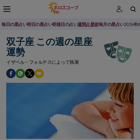
毎日の星占い
明日の星占い
明後日の占い
週間占星術
毎月の星占い
2026
検索
双子座 この週の星座
運勢
イザベル・フォルテスによって執筆