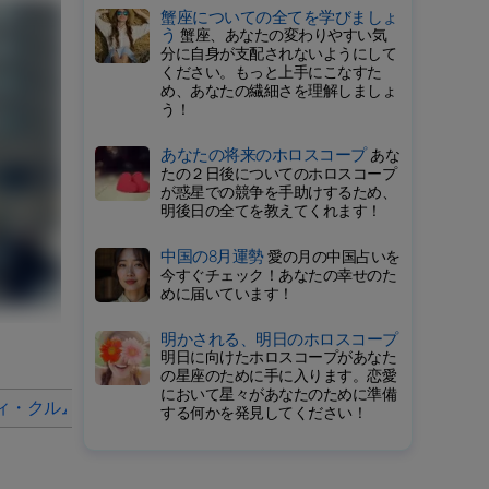
蟹座についての全てを学びましょ
う
蟹座、あなたの変わりやすい気
分に自身が支配されないようにして
ください。もっと上手にこなすた
め、あなたの繊細さを理解しましょ
う！
あなたの将来のホロスコープ
あな
たの２日後についてのホロスコープ
が惑星での競争を手助けするため、
明後日の全てを教えてくれます！
中国の8月運勢
愛の月の中国占いを
今すぐチェック！あなたの幸せのた
めに届いています！
明かされる、明日のホロスコープ
明日に向けたホロスコープがあなた
の星座のために手に入ります。恋愛
において星々があなたのために準備
ィ・クルムはファッション業界にどのような影響を与えたか？
する何かを発見してください！