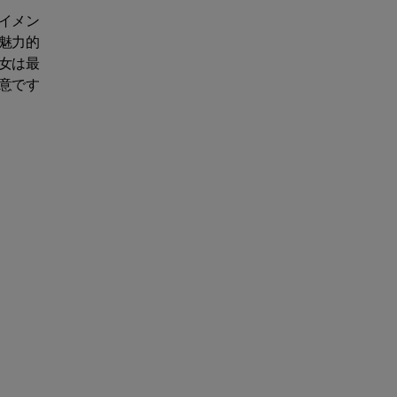
イメン
魅力的
女は最
意です