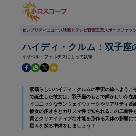
セレブリティニュース
映画とテレビ
音楽
王室
スポーツ
ファッ
ハイディ・クルム：双子座
イザベル・フォルテスによって執筆
素晴らしいハイディ・クルムの宇宙の旅へようこそ
で誕生した彼女は、双子座のもとで輝かしい存在
イコニックなランウェイウォークやリアリティ番
彼女の多才さとカリスマ性で知られるこの二面性
質とクリエイティブな才能を形作る天体の影響に
星々を探る準備をしましょう！