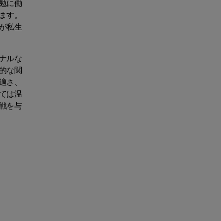
勉に働
ます。
が私生
ナルな
的な関
適さ、
ては温
戦を与