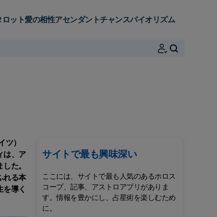
タロット
愛の相性
アセンダント
チャンス
バイオリズム
検索
イツ）
サイトで最も興味深い
ィは、ア
ました。
ここには、サイトで最も人気のあるホロス
ふれる本
コープ、記事、アストロアプリがありま
生を導く
す。情報を豊かにし、占星術を楽しむため
に。