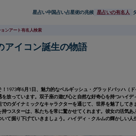
星占い
中国占い
占星術の兆候
星占いの有名人
ション
アート
有名人検索
のアイコン誕生の物語
！1973年6月1日、魅力的なベルギッシュ・グラッドバッハ（ド
感を放っています。双子座の遊び心と自然な好奇心を持つハイデ
組でのダイナミックなキャラクターを通じて、世界を魅了してき
を持つスターは、私たちを常に驚かせてくれます。彼女の活気あ
ついて掘り下げていきましょう。ハイディ・クルムの輝かしい人