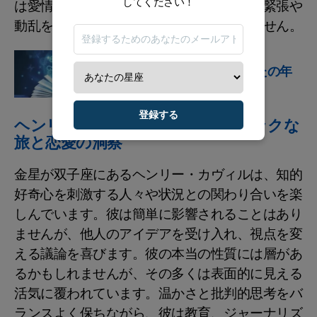
してください！
は愛情深く安全な家を求め、生活の中での緊張や
動乱を避けるために妥協することを厭いません。
星占い
思いを巡らせて。あなたの年
間ホロスコープ
登録する
ヘンリー・カヴィルのロマンティックな
旅と恋愛の洞察
金星が双子座にあるヘンリー・カヴィルは、知的
好奇心を刺激する人々や状況との関わり合いを楽
しんでいます。彼は簡単に影響されることはあり
ませんが、他人のアイデアを受け入れ、視点を変
える議論を喜びます。彼の本当の性質には層があ
るかもしれませんが、その多くは表面的に見える
活気に覆われています。温かさと批判的思考をバ
ランスよく保ちながら、彼は教育、ジャーナリズ