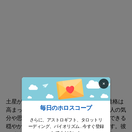
×
土星が第4ハウスにあるため、ヘンリーの性格は
毎日のホロスコープ
高まった感覚と深く結びついています。他人の気
分や思考に敏感で、彼は自分の野性を表現できる
さらに、アストロギフト、タロットリ
穏やかで愛情あふれる環境でのみ花開きます。彼
ーディング、バイオリズム...今すぐ登録