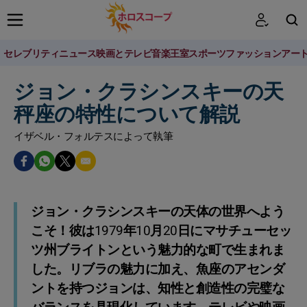
セレブリティニュース
映画とテレビ
音楽
王室
スポーツ
ファッション
アー
検索
ジョン・クラシンスキーの天
秤座の特性について解説
イザベル・フォルテスによって執筆
ジョン・クラシンスキーの天体の世界へよう
こそ！彼は1979年10月20日にマサチューセッ
ツ州ブライトンという魅力的な町で生まれま
した。リブラの魅力に加え、魚座のアセンダ
ントを持つジョンは、知性と創造性の完璧な