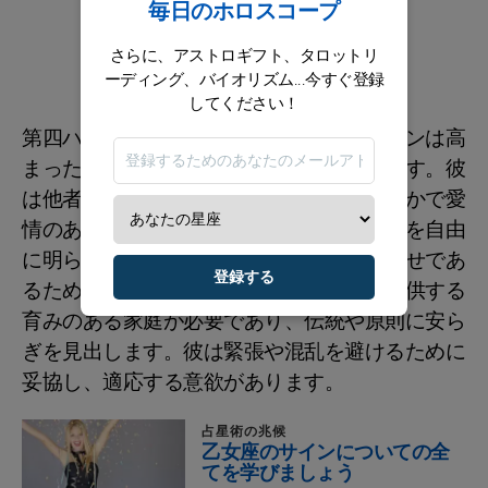
毎日のホロスコープ
さらに、アストロギフト、タロットリ
ーディング、バイオリズム...今すぐ登録
してください！
第四ハウスに土星が位置することで、ジョンは高
まった感覚を通じて自分の個性を表現します。彼
は他者の雰囲気と感情に敏感であり、穏やかで愛
情のある環境でのみ、自分の野性的な一面を自由
に明らかにすることができます。本当に幸せであ
登録する
るためには、愛、保護、そして快適さを提供する
育みのある家庭が必要であり、伝統や原則に安ら
ぎを見出します。彼は緊張や混乱を避けるために
妥協し、適応する意欲があります。
占星術の兆候
乙女座のサインについての全
てを学びましょう