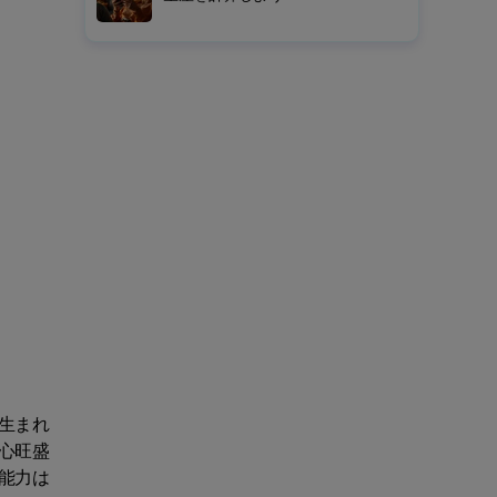
生まれ
心旺盛
能力は