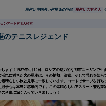
星占い
中国占い
占星術の兆候
星占いの有名人
ション
アート
有名人検索
座のテニスレジェンド
します！1987年4月19日、ロシアの魅力的な都市ニャガンで生
の活気に満ちた火の星座は、その情熱、決意、そして恐れを知ら
の素晴らしい旅と見事に一致しています。コートでサーブを打ち
と競争心は本当に感動的です。この素晴らしいアスリート兼起業
座の肖像に深く入っていきましょう！