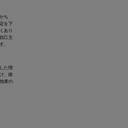
かち
定を下
くあり
自己主
す。
した情
け、維
他者の