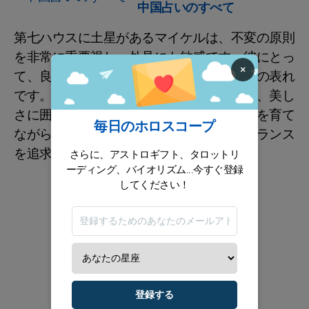
中国占いのすべて
第七ハウスに土星があるマイケルは、不変の原則
を非常に重要視し、外見にも敏感です。彼にとっ
×
て、良い印象を与えることは親切さと敬意の表れ
です。彼は調和のとれた環境の中で活躍し、美し
さに囲まれ、相互の親和性に基づいた関係を育て
毎日のホロスコープ
ながら、すべての状況において公正さとバランス
を追求しています。
さらに、アストロギフト、タロットリ
ーディング、バイオリズム...今すぐ登録
してください！
登録する