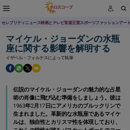
セレブリティニュース
映画とテレビ
音楽
王室
スポーツ
ファッション
アー
検索
マイケル・ジョーダンの水瓶
座に関する影響を解明する
イザベル・フォルテスによって執筆
伝説のマイケル・ジョーダンの魅力的な占星
術の肖像に飛び込む準備をしましょう。彼は
1963年2月17日にアメリカのブルックリンで
生まれました。革新的な水瓶座であるマイケ
ルは、独自性とカリスマ性を体現しており、