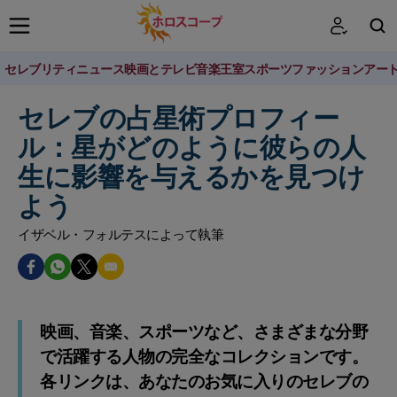
セレブリティニュース
映画とテレビ
音楽
王室
スポーツ
ファッション
アー
検索
セレブの占星術プロフィー
ル：星がどのように彼らの人
生に影響を与えるかを見つけ
よう
イザベル・フォルテスによって執筆
映画、音楽、スポーツなど、さまざまな分野
で活躍する人物の完全なコレクションです。
各リンクは、あなたのお気に入りのセレブの