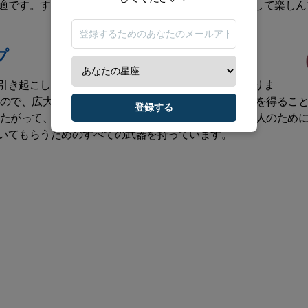
適です。すべてが可能です！さあ、自分の強みを活かして楽しん
プ
引き起こします。しかし、成功はあなたの手の中にありま
すので、広大な景色に目を向けることで、精神的な強さを得るこ
登録する
したがって、今日は自分を表現し、自由に行動し、他の人のため
いてもらうためのすべての武器を持っています。