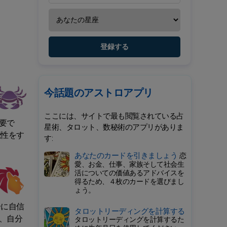
登録する
今話題のアストロアプリ
ここには、サイトで最も閲覧されている占
要で
星術、タロット、数秘術のアプリがありま
能性をす
す:
あなたのカードを引きましょう
恋
愛、お金、仕事、家族そして社会生
活についての価値あるアドバイスを
得るため、４枚のカードを選びまし
ょう。
分に自信
タロットリーディングを計算する
、自分
タロットリーディングを計算するた