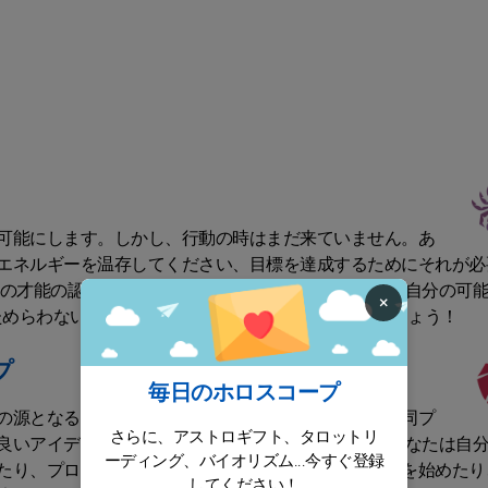
可能にします。しかし、行動の時はまだ来ていません。あ
エネルギーを温存してください、目標を達成するためにそれが必
たの才能の認識は手の届くところにあります。だから、自分の可
×
ためらわないでください。あなたの姿勢は報われるでしょう！
プ
毎日のホロスコープ
の源となるでしょう。心を開いて話し合い、新しい共同プ
さらに、アストロギフト、タロットリ
良いアイデアは大いに評価されるでしょう。 今日、あなたは自
ーディング、バイオリズム...今すぐ登録
たり、プロジェクトを完成させたり、新しいアイデアを始めたり
してください！