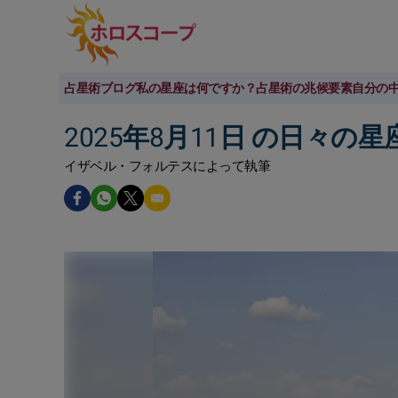
占星術ブログ
私の星座は何ですか？
占星術の兆候
要素
自分の
2025年8月11日 の日々の
イザベル・フォルテスによって執筆