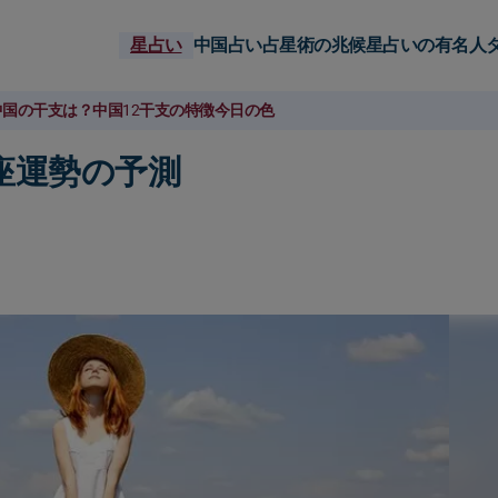
星占い
中国占い
占星術の兆候
星占いの有名人
中国の干支は？
中国12干支の特徴
今日の色
星座運勢の予測