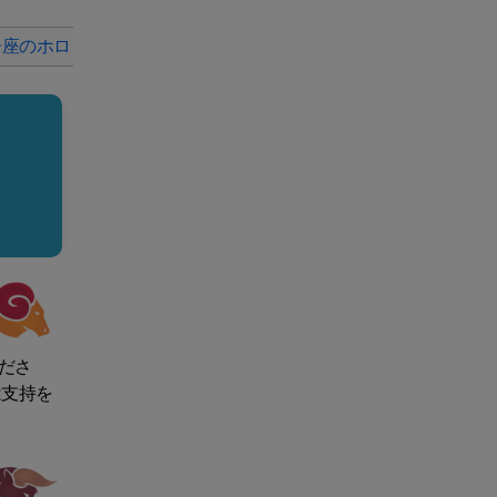
双子座のホロスコープ
2025年8月11日の蟹座のホロスコープ
2
ださ
は支持を