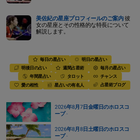
美佐紀の星座プロフィールのご案内
彼
女の星座とその性格的な特長について
解説します。
毎日の星占い
明日の星占い
明後日の占い
週間占星術
毎月の星占い
年間星占い
タロット
チャンス
占星術ブログ
愛の相性
星占いの有名人
2026年8月7日金曜日のホロスコ
ープ
-
2026年8月8日土曜日のホロスコ
ープ
-