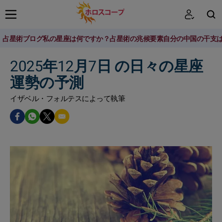
占星術ブログ
私の星座は何ですか？
占星術の兆候
要素
自分の中国の干支
検索
2025年12月7日 の日々の星座
運勢の予測
イザベル・フォルテスによって執筆