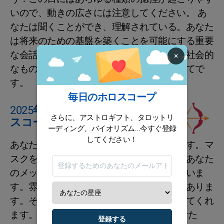
いので、動きの広さには注意してください。 あ
なたは聞くことができ、理解されている。あなた
は将来のための基盤を築くことを可能にする重要
な会話を交わします。それは職業的または社会的
×
なものであり、特に愛と家族の分野においてで
す。
毎日のホロスコープ
2025年12月7日の射手座のホロ
さらに、アストロギフト、タロットリ
スコープ
ーディング、バイオリズム...今すぐ登録
してください！
あなたのアイデアの正確さはポジティブです。マ
スクをかけずに自分を表現してください。あなた
のメッセージは流れ、好意的な反響を得ていま
す。雰囲気は建設的で、個人的に満足感がありま
す。それはあなたの心を温め、自信を高めてくれ
ます。 今日は、笑顔が満ちています。あなた
登録する