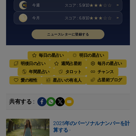
★★★☆☆
スコア : 5.9/10
今週
>
★★★☆☆
スコア : 6.8/10
今月
>
ニュースレターに登録する
毎日の星占い
明日の星占い
明後日の占い
週間占星術
毎月の星占い
年間星占い
タロット
チャンス
占星術ブログ
愛の相性
星占いの有名人
共有する :
2025年のパーソナルナンバーを計
算する
-