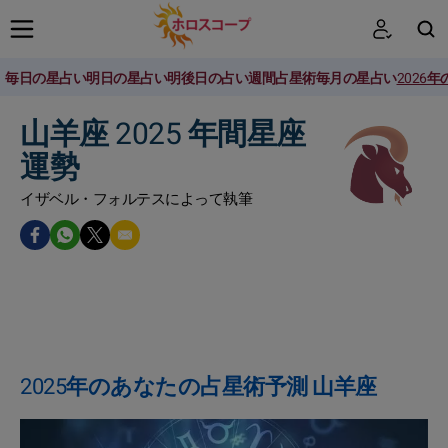
毎日の星占い
明日の星占い
明後日の占い
週間占星術
毎月の星占い
2026
検索
山羊座 2025 年間星座
運勢
イザベル・フォルテスによって執筆
2025年のあなたの占星術予測 山羊座