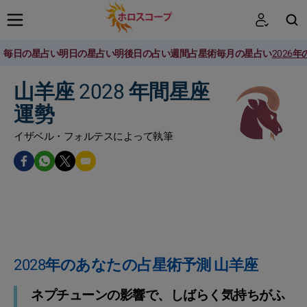
毎日の星占い
明日の星占い
明後日の占い
週間占星術
毎月の星占い
2026
検索
山羊座 2028 年間星座
運勢
イザベル・フォルテスによって執筆
2028年のあなたの占星術予測 山羊座
ネプチューンの影響で、しばらく気持ちがふ