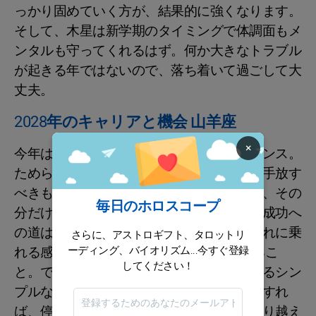
っかり固めていく方が、結果的に強くなります。
そして、木星は新学期のタイミングで体調面もメ
ンタルも守ってくれるはず。何か大きなトラブル
が起きる年ではないので、落ち着いて過ごして大
丈夫。
2028年のキャリアと機会 山羊座
×
今年は仕事で一段上のステージへ進むチャンス。
ためらいより先に、行動を決めていこう。手放す
べきものがあるなら、思い切って整理して、その
毎日のホロスコープ
分だけ新しい流れに席を譲るといいです。成功へ
の道は、もうすでに整っていて、すっと流れに乗
さらに、アストロギフト、タロットリ
ーディング、バイオリズム...今すぐ登録
れる感覚があるはず。 まずは自分を信じるこ
してください！
と。できるだけ「自分なら大丈夫」と思えるシン
プルな感覚を、毎日更新していこう。そうすれ
ば、停滞しやすい時期でも落ち込まず、乗り越え