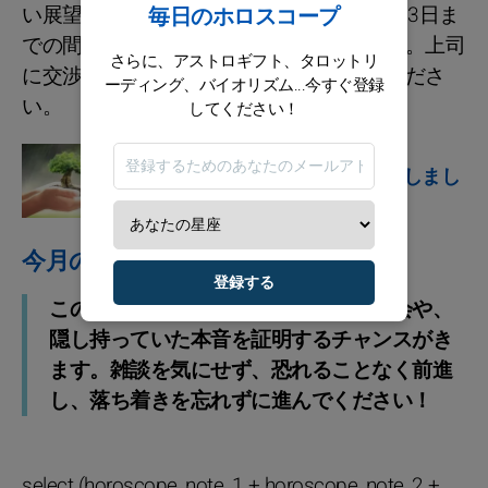
い展望が現れるかもしれません。1日から23日ま
毎日のホロスコープ
での間、ギフトの引き上げが可能なことも。上司
さらに、アストロギフト、タロットリ
に交渉を申し出ることをためらわないでくださ
ーディング、バイオリズム...今すぐ登録
い。
してください！
星占い
NEW: 今日の情勢を発見しまし
ょう
今月のアドバイス
登録する
この月はあなたが自分を引き立てる機会や、
隠し持っていた本音を証明するチャンスがき
ます。雑談を気にせず、恐れることなく前進
し、落ち着きを忘れずに進んでください！
select (horoscope_note_1 + horoscope_note_2 +