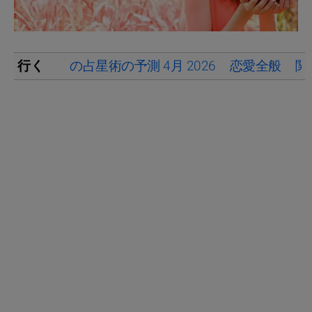
行く
の占星術の予測 4月 2026
恋愛全般
関