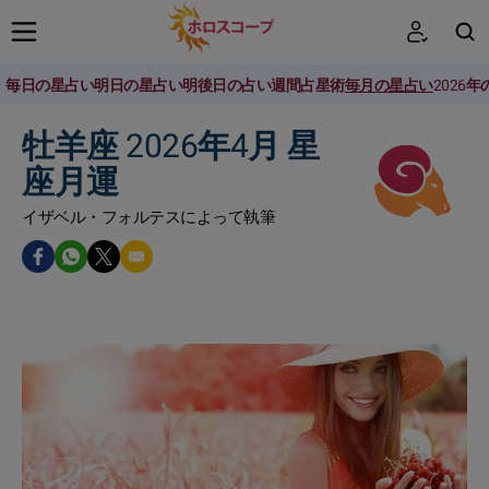
毎日の星占い
明日の星占い
明後日の占い
週間占星術
毎月の星占い
2026
検索
牡羊座 2026年4月 星
座月運
イザベル・フォルテスによって執筆