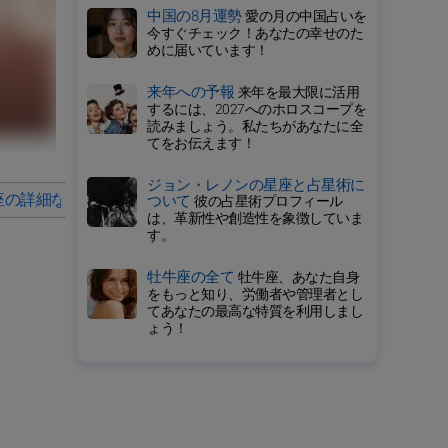
中国の8月運勢
愛の月の中国占いを
今すぐチェック！あなたの幸せのた
めに届いています！
来年への予報
来年を最大限に活用
するには、2027へのホロスコープを
読みましょう。私たちがあなたに全
てをお伝えます！
ジョン・レノンの星座と占星術に
座の詳細なホロスコープ
2026年の毎月の星占い
ついて
彼の占星術プロフィール
は、革新性や創造性を象徴していま
す。
牡牛座の全て
牡牛座、あなた自身
をもっと知り、労働者や管理者とし
てあなたの最高な特質を利用しまし
ょう！