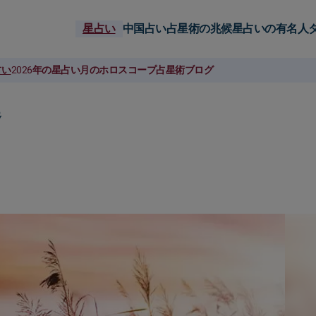
星占い
中国占い
占星術の兆候
星占いの有名人
占い
2026年の星占い
月のホロスコープ
占星術ブログ
運