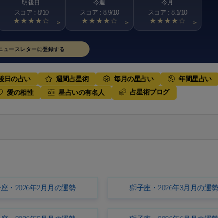
明後日
今週
今月
スコア : 8/10
スコア : 8.9/10
スコア : 8.1/10
★★★★☆
★★★★☆
★★★★☆
>
>
>
ニュースレターに登録する
後日の占い
週間占星術
毎月の星占い
年間星占い
占星術ブログ
愛の相性
星占いの有名人
座・2026年2月月の運勢
獅子座・2026年3月月の運