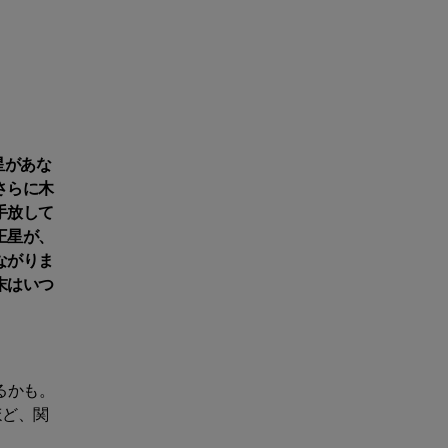
星があな
さらに木
手放して
王星が、
ながりま
末はいつ
るかも。
ほど、関