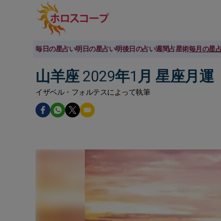
毎日の星占い
明日の星占い
明後日の占い
週間占星術
毎月の星
山羊座 2029年1月 星座月運
イザベル・フォルテスによって執筆