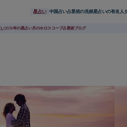
星占い
中国占い
占星術の兆候
星占いの有名人
占い
2026年の星占い
月のホロスコープ
占星術ブログ