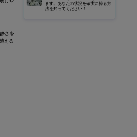
展しや
ます。あなたの状況を確実に操る方
法を知ってください！
冷静さを
越える