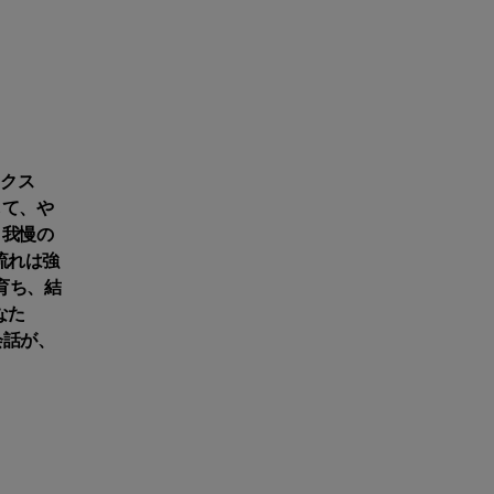
ックス
して、や
、我慢の
流れは強
育ち、結
なた
会話が、