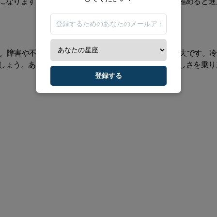
になります。恋は、相手の肩の力を抜くように距離を縮めると進
気。障害や不一致が出ても、正面から整えていけば大丈夫です。
しょう。あなたの粘り強さと決断のタイミングが、難しさを乗り
登録する