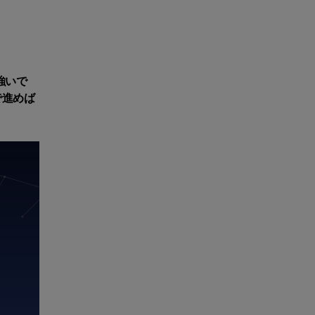
強いで
で進めば