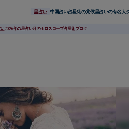
星占い
中国占い
占星術の兆候
星占いの有名人
占い
2026年の星占い
月のホロスコープ
占星術ブログ