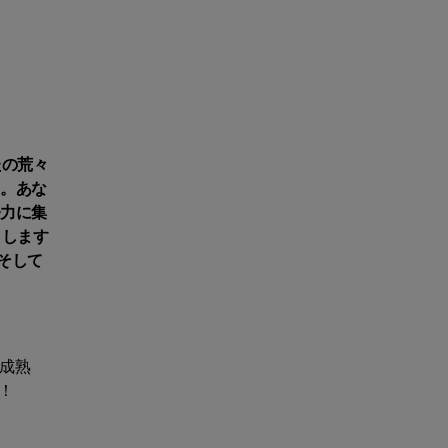
たの荒々
る。あな
努力に集
らします
そして
成熟
！