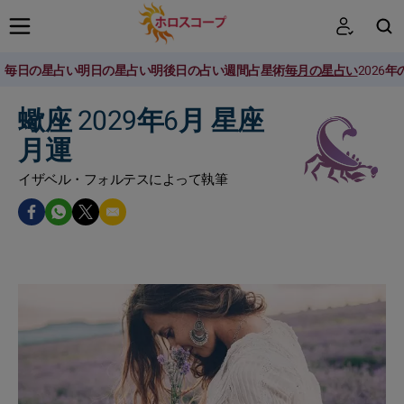
毎日の星占い
明日の星占い
明後日の占い
週間占星術
毎月の星占い
2026
検索
蠍座 2029年6月 星座
月運
イザベル・フォルテスによって執筆