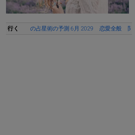
行く
の占星術の予測 6月 2029
恋愛全般
関