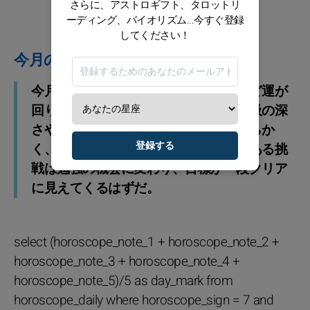
さらに、アストロギフト、タロットリ
ーディング、バイオリズム...今すぐ登録
してください！
今月のアドバイス
今月は、心と体のバランスを整えるほど運が
回り出す。ルールに縛られるより、呼吸の深
さや余裕を大事にしてみて。対話は柔らか
登録する
く、決めるべきところはきっぱり。今ある挑
戦は勉強の機会に変わり、目標が一段クリア
に見えてくるはずだ。
select (horoscope_note_1 + horoscope_note_2 +
horoscope_note_3 + horoscope_note_4 +
horoscope_note_5)/5 as day_mark from
horoscope_daily where horoscope_sign = 7 and