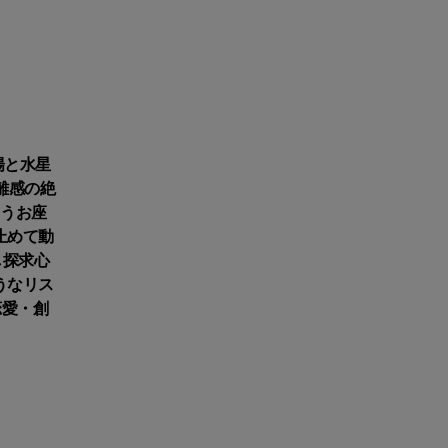
陽と水星
離感の絶
らうお座
止めて動
し探求心
うなリス
恋愛・創