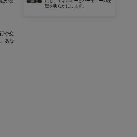
広がる
にし、エネルギーとハーモニーの秘
密を明らかにします。
行や交
。あな