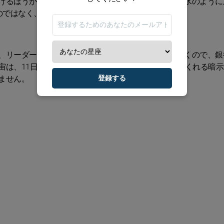
けるほうがうまくいくはず。今月は、あなたの魅力が水のように
のではなく、自分で選びにいきましょう。
、リーダーシップがあなたの中でジワッと強まっていくので、銀
宙は、11日以降特に信頼できるサポートを連れてきてくれる暗示
ません。
登録する