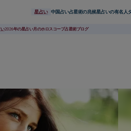
星占い
中国占い
占星術の兆候
星占いの有名人
占い
2026年の星占い
月のホロスコープ
占星術ブログ