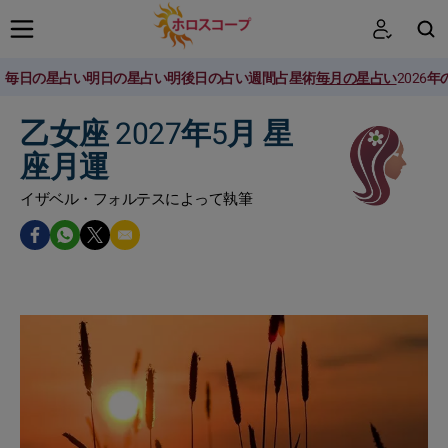
毎日の星占い
明日の星占い
明後日の占い
週間占星術
毎月の星占い
2026
検索
乙女座 2027年5月 星
座月運
イザベル・フォルテスによって執筆