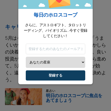
毎日のホロスコープ
さらに、アストロギフト、タロットリ
キャリア / 財政
ーディング、バイオリズム...今すぐ登録
してください！
5月はキャリアに大きな変化があり、特に「うま
くいかない」と感じる出来事に関して、何かしら
の決着がつきやすい。銀行員との相談では、良い
投資があるかどうかをきちんと見極めてから進め
て。5月14日までに実行するなら、追い風が効
く。遠回りしないで、決めるべきところは決めよ
登録する
う。
星占い
明日のホロスコープに焦点を
あてましょう