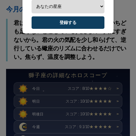
今月のアドバイス
君は文句を言う必要はない。だって、いちど
登録する
も足りないと感じている人たちの一人にすぎ
ないから。君の火の気配を少し和らげて、逆
行している蠍座のリズムに合わせるだけでい
い。焦らず、温度を調整しよう。
獅子座の詳細なホロスコープ
★★★★☆
スコア : 8/10
今日
>
★★★★★
スコア : 10/10
明日
>
★★★★★
スコア : 10/10
明後日
>
★★★★★
スコア : 9.1/10
今週
>