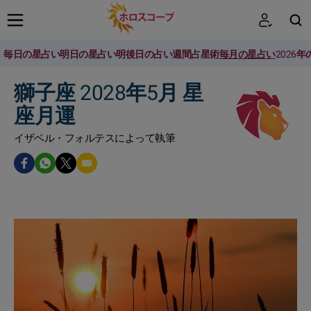
毎日の星占い
明日の星占い
明後日の占い
週間占星術
毎月の星占い
2026
検索
獅子座 2028年5月 星
座月運
イザベル・フォルテスによって執筆