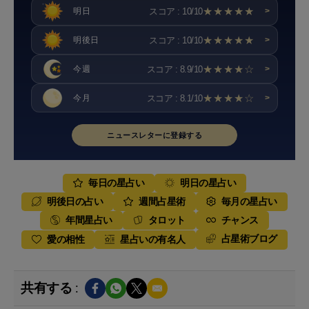
★★★★★
スコア : 10/10
明日
>
★★★★★
スコア : 10/10
明後日
>
★★★★☆
スコア : 8.9/10
今週
>
★★★★☆
スコア : 8.1/10
今月
>
ニュースレターに登録する
毎日の星占い
明日の星占い
明後日の占い
週間占星術
毎月の星占い
年間星占い
タロット
チャンス
占星術ブログ
愛の相性
星占いの有名人
共有する :