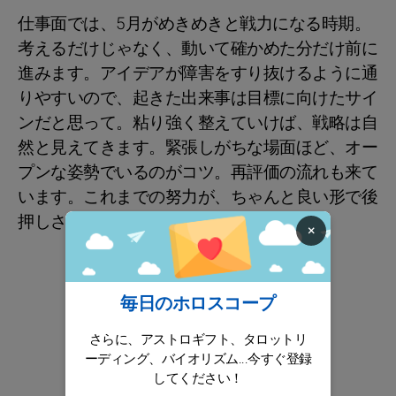
仕事面では、5月がめきめきと戦力になる時期。
考えるだけじゃなく、動いて確かめた分だけ前に
進みます。アイデアが障害をすり抜けるように通
りやすいので、起きた出来事は目標に向けたサイ
ンだと思って。粘り強く整えていけば、戦略は自
然と見えてきます。緊張しがちな場面ほど、オー
プンな姿勢でいるのがコツ。再評価の流れも来て
います。これまでの努力が、ちゃんと良い形で後
押しされるでしょう。
今月のアドバイス
×
毎日のホロスコープ
さらに、アストロギフト、タロットリ
ーディング、バイオリズム...今すぐ登録
してください！