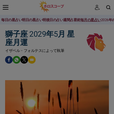
毎日の星占い
明日の星占い
明後日の占い
週間占星術
毎月の星占い
2026
検索
獅子座 2029年5月 星
座月運
イザベル・フォルテスによって執筆