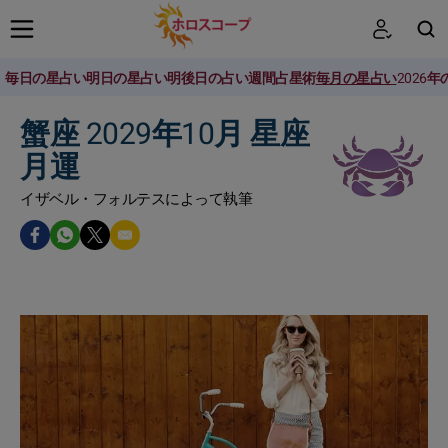
毎日の星占い
明日の星占い
明後日の占い
週間占星術
毎月の星占い
2026
検索
蟹座 2029年10月 星座
月運
イザベル・フォルテスによって執筆