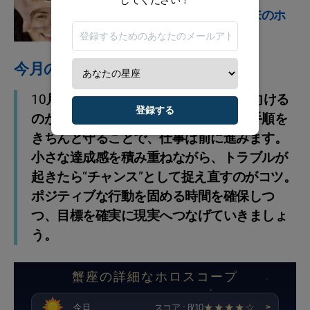
星占い
今ここに、あなたの未来のホ
ロスコープ
今月のアドバイス
10月は、組織やチームの流れに意識を向ける
登録する
のが吉。明確な計画を立てて、約束や手順を
きちんと守ることで、仕事は前に進みます。
小さな達成感を積み重ねながら、トラブルが
起きたら“チャンス”として捉え直すのがコツ。
ポジティブな行動を固める時間を確保しつ
つ、目標を確実に現実へつなげていきましょ
う。
蟹座の詳細なホロスコープ
★★★★☆
スコア : 8/10
今日
>