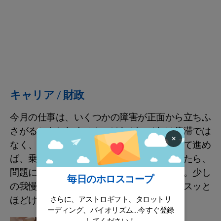
キャリア / 財政
今月の仕事は、いくつかの障害が正面から立ちふ
さがるかもしれません。けれど、それは停滞では
×
なく、思考の整理が進むサイン。落ち着いて進め
ば、乗り越えられます。もし進め方に迷ったら、
問題に対する解決策を一度棚卸ししてみて。少し
毎日のホロスコープ
の我慢と明確さがあれば、難しさも意外とスッと
ほどけるはず。
さらに、アストロギフト、タロットリ
ーディング、バイオリズム...今すぐ登録
してください！