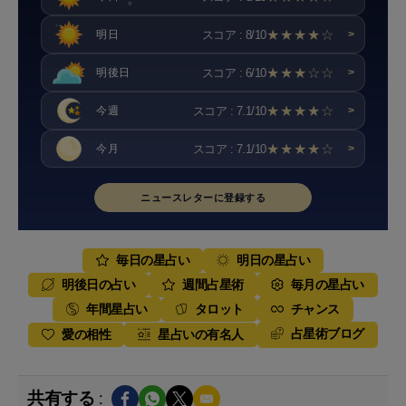
★★★★☆
スコア : 8/10
明日
>
★★★☆☆
スコア : 6/10
明後日
>
★★★★☆
スコア : 7.1/10
今週
>
★★★★☆
スコア : 7.1/10
今月
>
ニュースレターに登録する
毎日の星占い
明日の星占い
明後日の占い
週間占星術
毎月の星占い
年間星占い
タロット
チャンス
占星術ブログ
愛の相性
星占いの有名人
共有する :