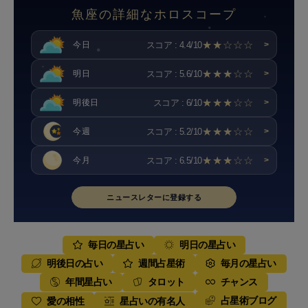
魚座の詳細なホロスコープ
★★☆☆☆
スコア : 4.4/10
今日
>
★★★☆☆
スコア : 5.6/10
明日
>
★★★☆☆
スコア : 6/10
明後日
>
★★★☆☆
スコア : 5.2/10
今週
>
★★★☆☆
スコア : 6.5/10
今月
>
ニュースレターに登録する
毎日の星占い
明日の星占い
明後日の占い
週間占星術
毎月の星占い
年間星占い
タロット
チャンス
占星術ブログ
愛の相性
星占いの有名人