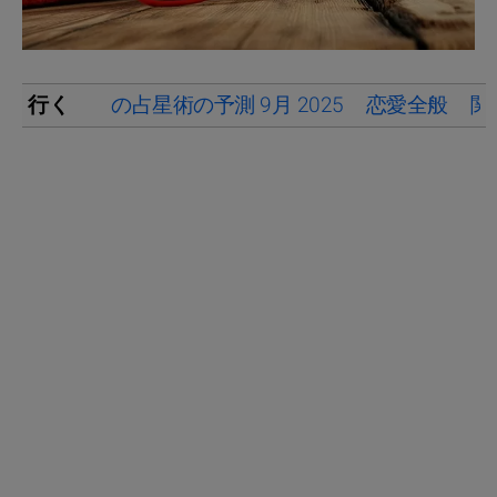
行く
の占星術の予測 9月 2025
恋愛全般
関