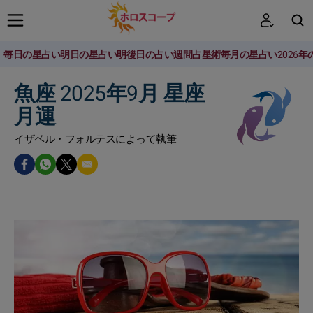
毎日の星占い
明日の星占い
明後日の占い
週間占星術
毎月の星占い
2026
検索
魚座 2025年9月 星座
月運
イザベル・フォルテスによって執筆