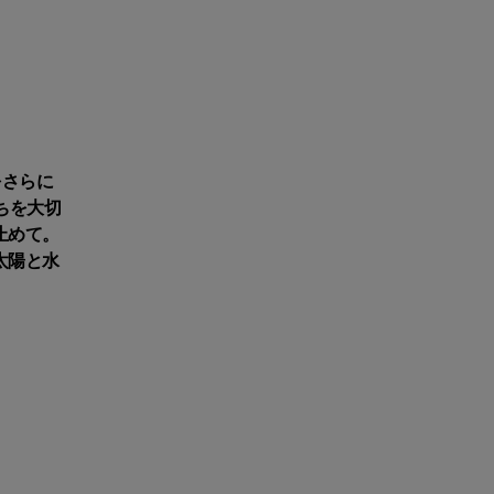
をさらに
ちを大切
止めて。
太陽と水