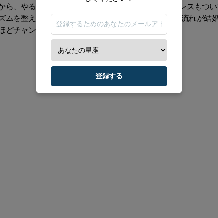
から、やる気が出ない日や、スローダウン気味なストレスもつい
ズムを整えていけばOK。月末は木星、冥王星、火星の流れが結
ほどチャンスが増える。勢いだけに頼らず、着実に。
登録する