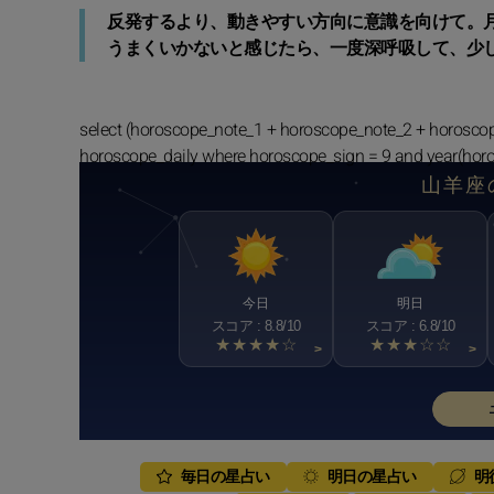
反発するより、動きやすい方向に意識を向けて。
うまくいかないと感じたら、一度深呼吸して、少
select (horoscope_note_1 + horoscope_note_2 + horosco
horoscope_daily where horoscope_sign = 9 and year(hor
山羊座
今日
明日
スコア : 8.8/10
スコア : 6.8/10
★★★★☆
★★★☆☆
>
>
毎日の星占い
明日の星占い
明