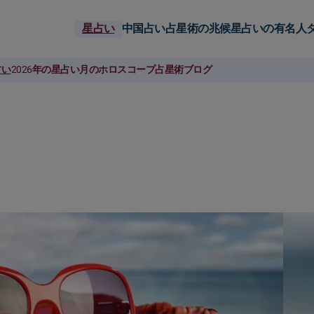
星占い
中国占い
占星術の兆候
星占いの有名人
占い
2026年の星占い
月のホロスコープ
占星術ブログ