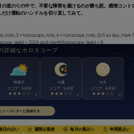
月の道のりの中で、不要な障害を避けるのが勝ち筋。感情コント
しだけ運転のハンドルを切り直してみて。
pe_note_3 + horoscope_note_4 + horoscope_note_5)/5 as day_mark 
oscope_date) = 2026 and month(horoscope_date) = 8
の詳細なホロスコープ
明後日
今週
今月
スコア : 5.6/10
スコア : 5.9/10
スコア : 6.8/10
★★★☆☆
★★★☆☆
★★★☆☆
>
>
>
ニュースレターに登録する
後日の占い
週間占星術
毎月の星占い
年間星占い