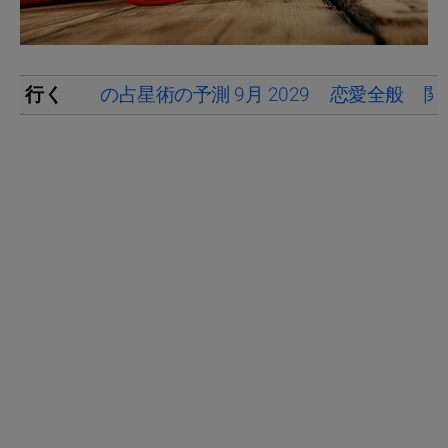
行く
の占星術の予測 9月 2029
恋愛全般
関