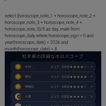
select (horoscope_note_1 + horoscope_note_2 +
horoscope_note_3 + horoscope_note_4 +
horoscope_note_5)/5 as day_mark from
horoscope_daily where horoscope_sign = 0 and
year(horoscope_date) = 2026 and
month(horoscope_date) = 8
牡羊座の詳細なホロスコープ
★★★★☆
スコア : 8.4/10
今日
>
★★★★★
スコア : 9.2/10
明日
>
★★★★☆
スコア : 8.8/10
明後日
>
★★★★☆
スコア : 8.9/10
今週
>