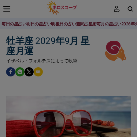
毎日の星占い
明日の星占い
明後日の占い
週間占星術
毎月の星占い
2026
検索
牡羊座 2029年9月 星
座月運
イザベル・フォルテスによって執筆