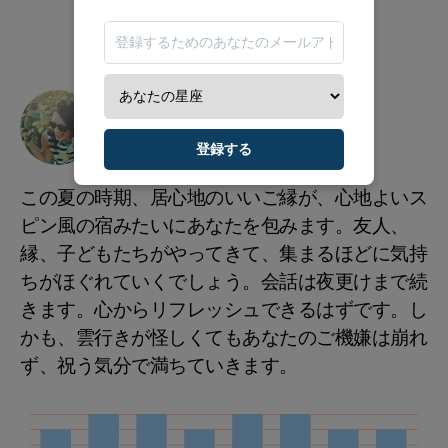
レジャー
★★★★
★
登録する
この夏の時期、居心地のいいご縁が、心地よいス
ピン風の宿みたいにあなたを包みます。友人、
縁、子どもたちがやってきて、集まるほどに気持
ちがほぐれていくでしょう。会話は夜更けまで続
きます。心からリフレッシュできるはずです。し
かも、雲行きが怪しくてもあなたのご機嫌は崩れ
ず、祝う気分で満ちていきます。