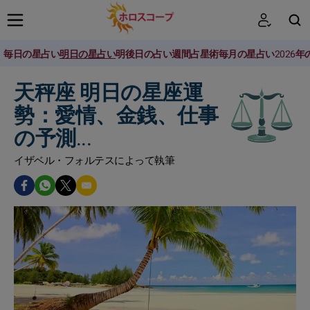
毎日の星占い
明日の星占い
明後日の占い
週間占星術
毎月の星占い
2026
検索
天秤座 明日の星座運
勢：愛情、金銭、仕事
の予測...
イザベル・フォルテスによって執筆