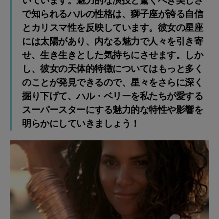
いています。魅力的な演技と驚くべき美しさ
で知られるハルの性格は、獅子座が誇る自信
とカリスマ性を反映しています。彼女の星座
には太陽があり、内なる魅力で人々を引き寄
せ、生き生きとした気持ちにさせます。しか
し、彼女の天体的特徴についてはもっと多く
のことが発見できるので、星々をさらに深く
掘り下げて、ハル・ベリーを私たちが愛する
スーパースターにする魅力的な特性や影響を
明らかにしていきましょう！