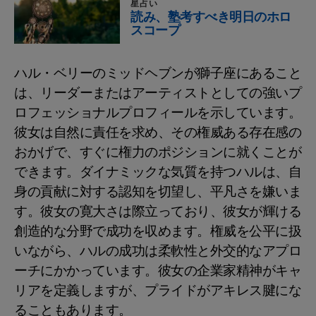
星占い
読み、塾考すべき明日のホロ
スコープ
ハル・ベリーのミッドヘブンが獅子座にあること
は、リーダーまたはアーティストとしての強いプ
ロフェッショナルプロフィールを示しています。
彼女は自然に責任を求め、その権威ある存在感の
おかげで、すぐに権力のポジションに就くことが
できます。ダイナミックな気質を持つハルは、自
身の貢献に対する認知を切望し、平凡さを嫌いま
す。彼女の寛大さは際立っており、彼女が輝ける
創造的な分野で成功を収めます。権威を公平に扱
いながら、ハルの成功は柔軟性と外交的なアプロ
ーチにかかっています。彼女の企業家精神がキャ
リアを定義しますが、プライドがアキレス腱にな
ることもあります。