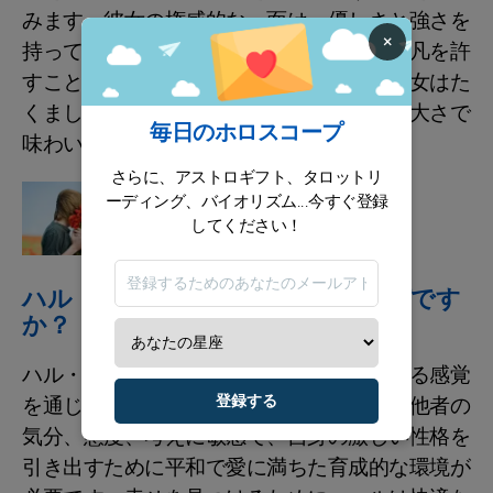
みます。彼女の権威的な一面は、優しさと強さを
×
持って人生を切り開くことを可能にし、平凡を許
すことはありません。逆境においても、彼女はた
くましさを見せ、自身の達成を優雅さと寛大さで
毎日のホロスコープ
味わいます。
さらに、アストロギフト、タロットリ
星占い
ーディング、バイオリズム...今すぐ登録
来年へのホロスコープ
してください！
ハル・ベリーの愛の幸せの秘訣は何です
か？
ハル・ベリーは、蟹座に金星を持ち、高まる感覚
登録する
を通じて自分の個性を表現します。彼女は他者の
気分、態度、考えに敏感で、自身の激しい性格を
引き出すために平和で愛に満ちた育成的な環境が