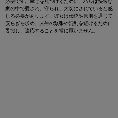
必要です。幸せを見つけるために、ハルは快適な
家の中で愛され、守られ、大切にされていると感
じる必要があります。彼女は伝統や原則を通じて
安らぎを求め、人生の緊張や混乱を避けるために
妥協し、適応することを常に厭いません。