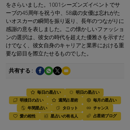
をさらいました。1001シーズンズイベントでサ
ーブの45周年を祝う中、58歳の女優は忘れがた
いオスカーの瞬間を振り返り、長年のつながりに
感謝の意を表しました。この懐かしいファッショ
ンの選択は、彼女の時代を超えた優雅さを示すだ
けでなく、彼女自身のキャリアと業界における重
要な節目を際立たせるものでした。
共有する :
毎日の星占い
明日の星占い
明後日の占い
週間占星術
毎月の星占い
年間星占い
タロット
チャンス
占星術ブログ
愛の相性
星占いの有名人