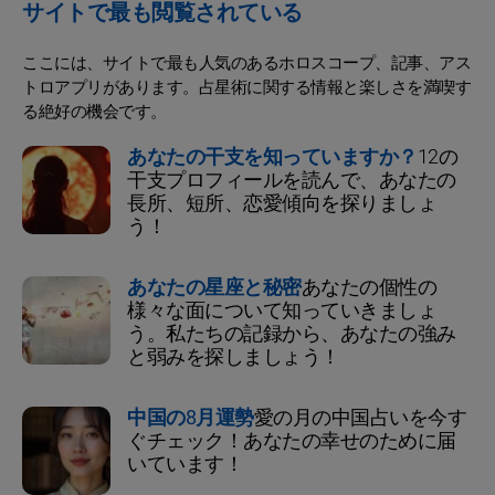
サイトで最も閲覧されている
ここには、サイトで最も人気のあるホロスコープ、記事、アス
トロアプリがあります。占星術に関する情報と楽しさを満喫す
る絶好の機会です。
あなたの干支を知っていますか？
12の
干支プロフィールを読んで、あなたの
長所、短所、恋愛傾向を探りましょ
う！
あなたの星座と秘密
あなたの個性の
様々な面について知っていきましょ
う。私たちの記録から、あなたの強み
と弱みを探しましょう！
中国の8月運勢
愛の月の中国占いを今す
ぐチェック！あなたの幸せのために届
いています！