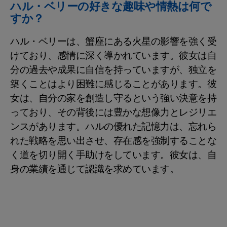
ハル・ベリーの好きな趣味や情熱は何で
すか？
ハル・ベリーは、蟹座にある火星の影響を強く受
けており、感情に深く導かれています。彼女は自
分の過去や成果に自信を持っていますが、独立を
築くことはより困難に感じることがあります。彼
女は、自分の家を創造し守るという強い決意を持
っており、その背後には豊かな想像力とレジリエ
ンスがあります。ハルの優れた記憶力は、忘れら
れた戦略を思い出させ、存在感を強制することな
く道を切り開く手助けをしています。彼女は、自
身の業績を通じて認識を求めています。