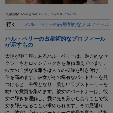
写真提供者: Looking Glass Films | ライセンス:
CC BY 3.0
行く
ハル・ベリーの占星術的なプロフィール
ハル・ベリーの占星術的なプロフィール
が示すもの
太陽が獅子座にあるハル・ベリーは、魅力的なセ
クシーさとロマンチックさを兼ね備えています。
彼女の自然な優雅さは人々の視線を引き付け、自
信を高めます。彼女がその稀有なパートナーを見
つけると、主役となり、美しいラブストーリーを
紡いで賞賛を集めます。彼女のパートナーは、彼
女の輝きを理解し、愛の光を分かち合うことで彼
女を輝かせることが求められます。その見返り
に、彼女は心からパートナーの成長を育み、時折