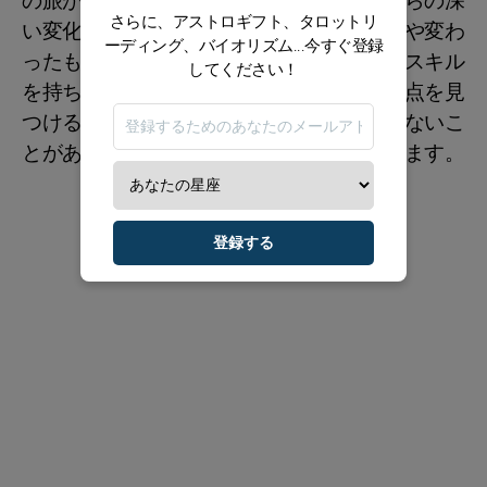
の旅が進むにつれて変化を遂げます。これらの深
さらに、アストロギフト、タロットリ
い変化の触媒は、彼の順応性と新しいものや変わ
ーディング、バイオリズム...今すぐ登録
ったものへの魅力です。彼は繊細な外交的スキル
してください！
を持ち、困難な状況を和らげるために妥協点を見
つけることが多く、時には約束が果たされないこ
とがあっても、常に近寄りやすい存在でいます。
登録する