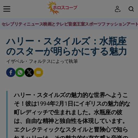
セレブリティニュース
映画とテレビ
音楽
王室
スポーツ
ファッション
アー
検索
ハリー・スタイルズ：水瓶座
のスターが明らかにする魅力
イザベル・フォルテスによって執筆
ハリー・スタイルズの魅力的な世界へようこ
そ！彼は1994年2月1日にイギリスの魅力的な
町レディッチで生まれました。水瓶座の彼
は、自由な精神と独自性を体現しています。
エクレクティックなスタイルと冒険心で知ら