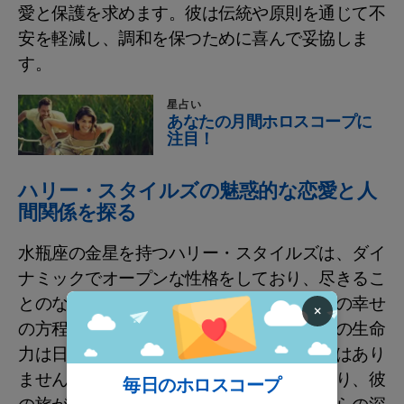
愛と保護を求めます。彼は伝統や原則を通じて不
安を軽減し、調和を保つために喜んで妥協しま
す。
星占い
あなたの月間ホロスコープに
注目！
ハリー・スタイルズの魅惑的な恋愛と人
間関係を探る
水瓶座の金星を持つハリー・スタイルズは、ダイ
ナミックでオープンな性格をしており、尽きるこ
とのない可能性を理解しているため、特定の幸せ
×
の方程式に固執することはありません。彼の生命
力は日々広がり、未来への不安を抱くことはあり
ません。彼のライフスタイルは流動的であり、彼
毎日のホロスコープ