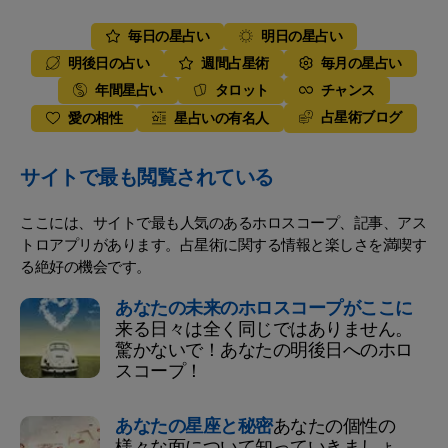
毎日の星占い
明日の星占い
明後日の占い
週間占星術
毎月の星占い
年間星占い
タロット
チャンス
占星術ブログ
愛の相性
星占いの有名人
サイトで最も閲覧されている
ここには、サイトで最も人気のあるホロスコープ、記事、アス
トロアプリがあります。占星術に関する情報と楽しさを満喫す
る絶好の機会です。
あなたの未来のホロスコープがここに
来る日々は全く同じではありません。
驚かないで！あなたの明後日へのホロ
スコープ！
あなたの星座と秘密
あなたの個性の
様々な面について知っていきましょ