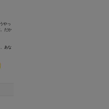
うやっ
す。だか
て、あな