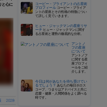
コービー・ブライアントの占星術
りと心に
プロフィール
コービー・ブライア
ントの星座とその性格の特徴につい
て詳しく見ていきます。
ヒュー・ジャックマンの星座リサ
ーチ
ヒュー・ジャックマンに関す
る占星術と運勢の徹底的な分析。
アントノ
フの星座
について
アントノフ
に関する星
座プロフィ
ールをご紹
介します。
今日は何があなたを待ち受けてい
るでしょう？
あなたの毎日ホロス
コープ、つまりはアドバイスと共に
恋愛・健康・人間関係をよく調べる
時です。
辰
2028年の健康運 辰
2028年のスピリチュアル運 辰
辰の