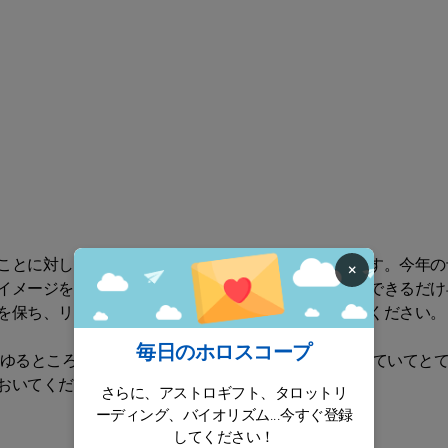
ことに対してはしばしば独裁的なアプローチを取ります。今年の
×
イメージを大いに損なうことになります。ですので、できるだけ
を保ち、リラックスしたアプローチを取るようにしてください。
毎日のホロスコープ
ゆるところに入り込む可能性があり、完璧に整理されていてと
おいてください。
さらに、アストロギフト、タロットリ
ーディング、バイオリズム...今すぐ登録
してください！