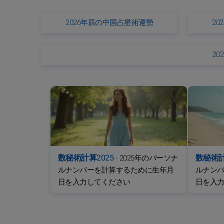
2026年辰の中国占星術運勢
2
2
数秘術計算2025
-
数秘術計
2025年のパーソナ
ルナンバーを計算するために生年月
ルナン
日を入力してください
日を入