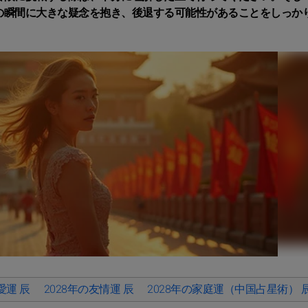
の瞬間に大きな疑念を抱き、後退する可能性があることをしっか
愛運 辰
2028年の友情運 辰
2028年の家庭運（中国占星術） 