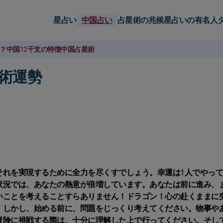
星占い
中国占い
占星術の兆候
星占いの有名人
？
中国12干支の特徴
中国占星術
星術運勢
それを実現するために全力を尽くすでしょう。幸運は1人でやっ
状況では、あなたの熱意が倍増しています。あなたは前に進み、
いことを考えることすらありません！ドラゴン！心の赴くままに
！しかし、始める前に、問題をじっくり考えてください。物事や
冒険に挑戦する際は、十分に理解した上で行ってください。そし