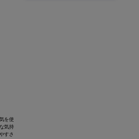
気を使
な気持
やすさ