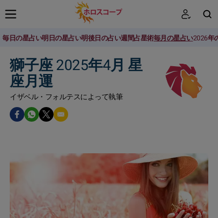
毎日の星占い
明日の星占い
明後日の占い
週間占星術
毎月の星占い
2026
検索
獅子座 2025年4月 星
座月運
イザベル・フォルテスによって執筆