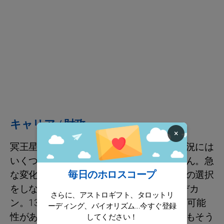
キャリア / 財政
×
冥王星の改革的な影響により、契約上の状況には
いくつかの驚きが待っているかもしれません。急
毎日のホロスコープ
な変化に適応するか、変化を具現化するかの選択
をしなければならないでしょう、特に1stデカ
さらに、アストロギフト、タロットリ
ン。13日以降は、金銭的な援助をもたらす可能
ーディング、バイオリズム...今すぐ登録
性がある金星が期待でき、地方や法的援助もそう
してください！