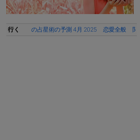
行く
の占星術の予測 4月 2025
恋愛全般
関