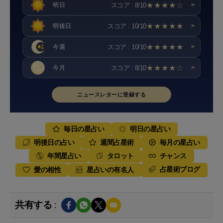
★★★★☆
スコア : 8/10
明日
>
★★★★★
スコア : 10/10
明後日
>
★★★★★
スコア : 10/10
今週
>
★★★★☆
スコア : 8/10
今月
>
ニュースレターに登録する
毎日の星占い
明日の星占い
明後日の占い
週間占星術
毎月の星占い
年間星占い
タロット
チャンス
占星術ブログ
愛の相性
星占いの有名人
共有する :