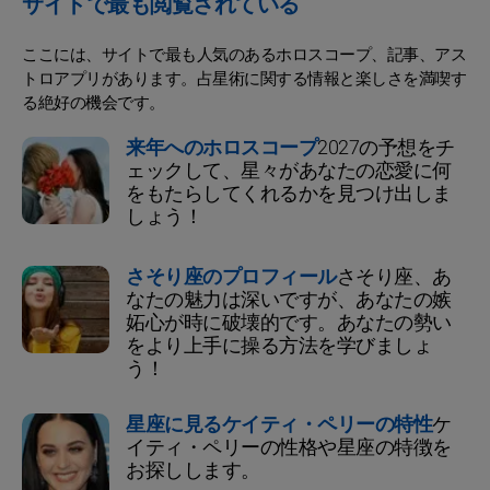
サイトで最も閲覧されている
ここには、サイトで最も人気のあるホロスコープ、記事、アス
トロアプリがあります。占星術に関する情報と楽しさを満喫す
る絶好の機会です。
来年へのホロスコープ
2027の予想をチ
ェックして、星々があなたの恋愛に何
をもたらしてくれるかを見つけ出しま
しょう！
さそり座のプロフィール
さそり座、あ
なたの魅力は深いですが、あなたの嫉
妬心が時に破壊的です。あなたの勢い
をより上手に操る方法を学びましょ
う！
星座に見るケイティ・ペリーの特性
ケ
イティ・ペリーの性格や星座の特徴を
お探しします。