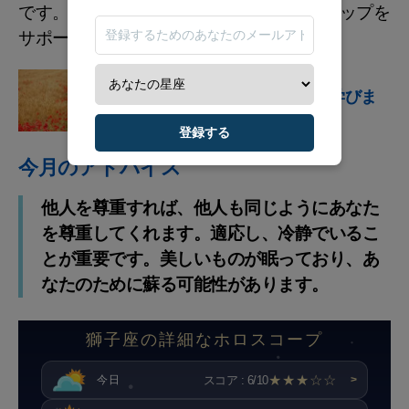
です。また、木星はあなたのパートナーシップを
サポートしています。
星占い
来年についての全てを学びま
しょう
登録する
今月のアドバイス
他人を尊重すれば、他人も同じようにあなた
を尊重してくれます。適応し、冷静でいるこ
とが重要です。美しいものが眠っており、あ
なたのために蘇る可能性があります。
獅子座の詳細なホロスコープ
★★★☆☆
スコア : 6/10
今日
>