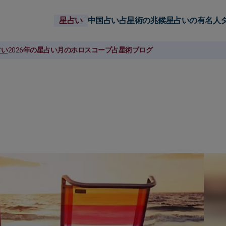
星占い
中国占い
占星術の兆候
星占いの有名人
占い
2026年の星占い
月のホロスコープ
占星術ブログ