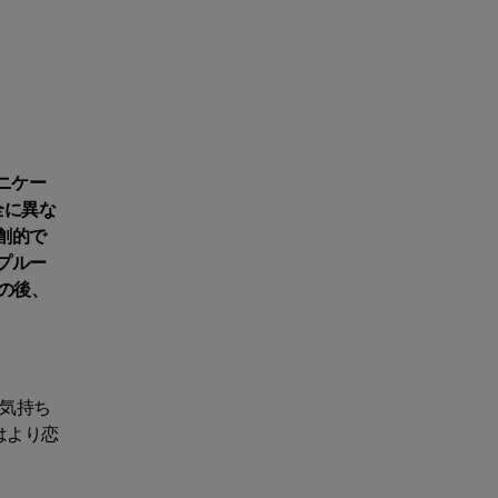
ニケー
全に異な
創的で
プルー
の後、
気持ち
はより恋