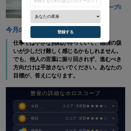
星占い
NEW: あなたのホロスコープ8
月
今月のアドバイス
登録する
仕事では小さな挑戦が待っていて、感情の扱
いが少しだけ難しく感じるかもしれません。
でも、他人の言葉に振り回されず、進むべき
方向だけは手放さないでください。あなたの
目標が、答えになります。
蟹座の詳細なホロスコープ
★★★★☆
スコア : 8.8/10
今日
>
★★★★☆
スコア : 8/10
明日
>
★★★☆☆
スコア : 6/10
明後日
>