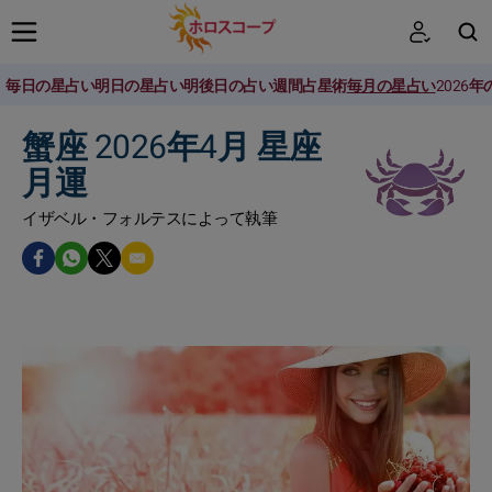
毎日の星占い
明日の星占い
明後日の占い
週間占星術
毎月の星占い
2026
検索
蟹座 2026年4月 星座
月運
イザベル・フォルテスによって執筆