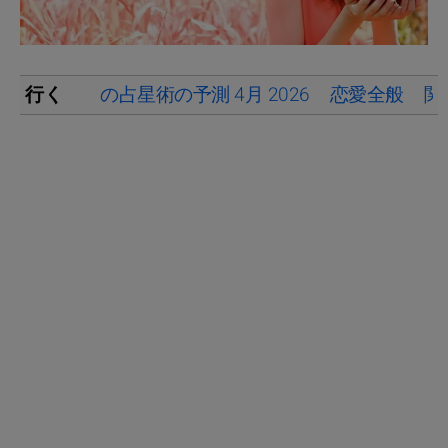
行く
の占星術の予測 4月 2026
恋愛全般
関