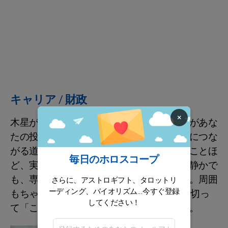
キャリア / 財政
×
木星があなたの自信を底上げし、プルートがあな
たの投機的な発想や戦略的な一手から収入につな
がる道を整えてくれます。遠回りに見えることほ
毎日のホロスコープ
ど、実はちゃんと伏線回収中。たとえ今は静かで
も、専門性を磨く時間は無駄になりません。周囲
さらに、アストロギフト、タロットリ
ーディング、バイオリズム...今すぐ登録
もちゃんと見ているので、16日以降は思い切っ
してください！
て「こうしたい」を口にしていきましょう。