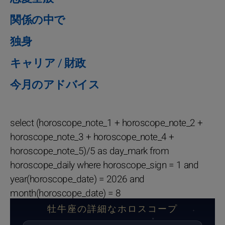
関係の中で
独身
キャリア / 財政
今月のアドバイス
select (horoscope_note_1 + horoscope_note_2 +
horoscope_note_3 + horoscope_note_4 +
horoscope_note_5)/5 as day_mark from
horoscope_daily where horoscope_sign = 1 and
year(horoscope_date) = 2026 and
month(horoscope_date) = 8
牡牛座の詳細なホロスコープ