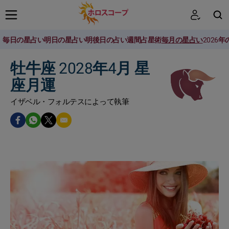
毎日の星占い
明日の星占い
明後日の占い
週間占星術
毎月の星占い
2026
検索
牡牛座 2028年4月 星
座月運
イザベル・フォルテスによって執筆