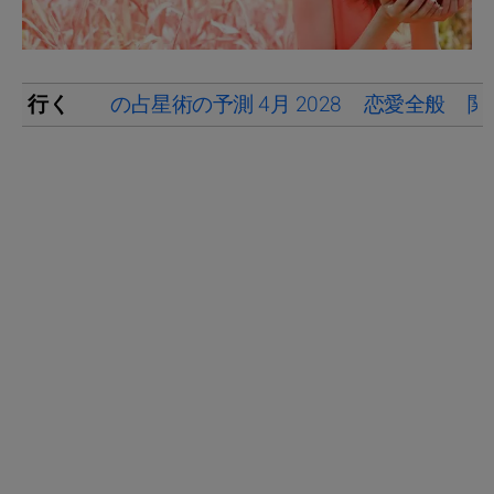
行く
の占星術の予測 4月 2028
恋愛全般
関