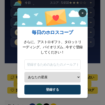
★★★☆☆
スコア : 5.6/10
今日
>
×
★★★☆☆
スコア : 6/10
明日
>
★★☆☆☆
スコア : 4/10
明後日
>
毎日のホロスコープ
★★☆☆☆
スコア : 4.6/10
今週
>
さらに、アストロギフト、タロットリ
★★★☆☆
スコア : 5.5/10
今月
>
ーディング、バイオリズム...今すぐ登録
してください！
ニュースレターに登録する
毎日の星占い
明日の星占い
明後日の占い
週間占星術
毎月の星占い
年間星占い
タロット
チャンス
登録する
占星術ブログ
愛の相性
星占いの有名人