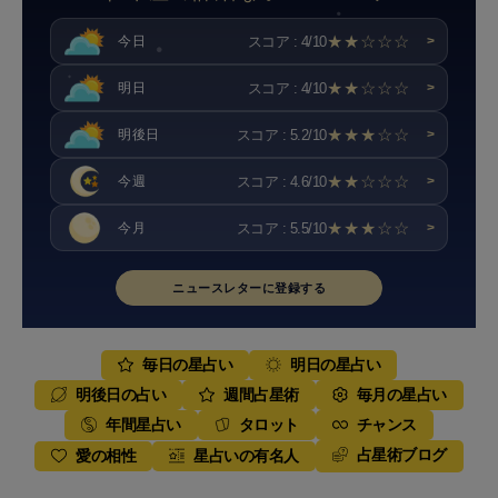
★★☆☆☆
スコア : 4/10
今日
>
★★☆☆☆
スコア : 4/10
明日
>
★★★☆☆
スコア : 5.2/10
明後日
>
★★☆☆☆
スコア : 4.6/10
今週
>
★★★☆☆
スコア : 5.5/10
今月
>
ニュースレターに登録する
毎日の星占い
明日の星占い
明後日の占い
週間占星術
毎月の星占い
年間星占い
タロット
チャンス
占星術ブログ
愛の相性
星占いの有名人