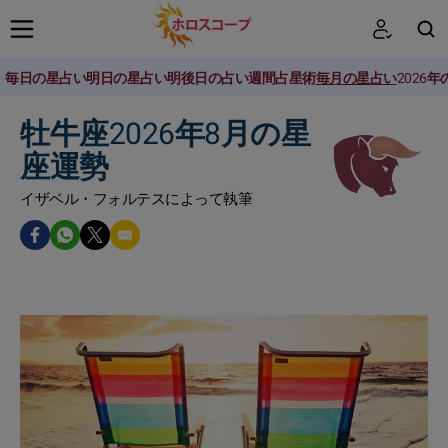
毎日の星占い
明日の星占い
明後日の占い
週間占星術
毎月の星占い
2026
検索
牡牛座2026年8月の星
座運勢
イザベル・フォルテスによって執筆