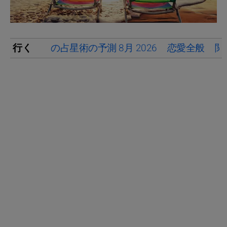
行く
の占星術の予測 8月 2026
恋愛全般
関