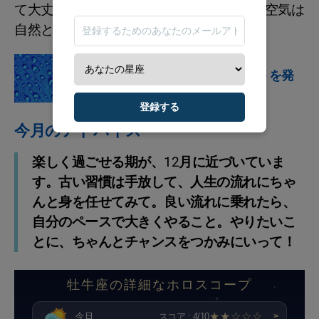
て大丈夫。真面目に構えていれば、面倒な空気は
自然と遠ざかっていきます。
占星術の兆候
天体の、水のエレメントを発
見しましょう
登録する
今月のアドバイス
楽しく過ごせる期が、12月に近づいていま
す。古い習慣は手放して、人生の流れにちゃ
んと身を任せてみて。良い流れに乗れたら、
自分のペースで大きくやること。やりたいこ
とに、ちゃんとチャンスをつかみにいって！
牡牛座の詳細なホロスコープ
★★☆☆☆
スコア : 4/10
今日
>