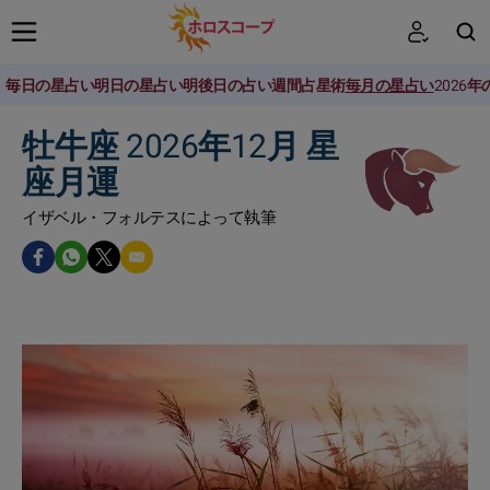
毎日の星占い
明日の星占い
明後日の占い
週間占星術
毎月の星占い
2026
検索
牡牛座 2026年12月 星
座月運
イザベル・フォルテスによって執筆