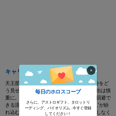
×
キャリア / 財政
天王星の後押しで、特に1デカンでは「自分をど
う見せるか」がカギになります。出費や外出は慎
毎日のホロスコープ
重に。予想外の出来事が起きても、うまく回避で
さらに、アストロギフト、タロットリ
きる流れです。あなたの職場に“意地悪な人”が紛
ーディング、バイオリズム...今すぐ登録
れ込む気配はありますが、必要以上に気にしなく
してください！