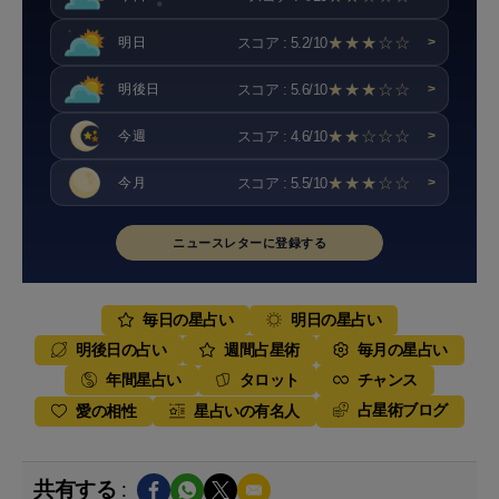
★★★☆☆
スコア : 5.2/10
明日
>
★★★☆☆
スコア : 5.6/10
明後日
>
★★☆☆☆
スコア : 4.6/10
今週
>
★★★☆☆
スコア : 5.5/10
今月
>
ニュースレターに登録する
毎日の星占い
明日の星占い
明後日の占い
週間占星術
毎月の星占い
年間星占い
タロット
チャンス
占星術ブログ
愛の相性
星占いの有名人
共有する :