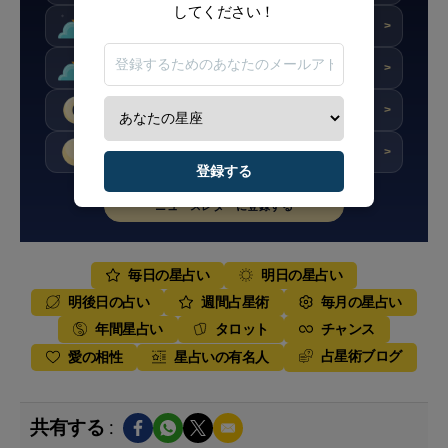
してください！
★★★☆☆
スコア : 6/10
明日
>
★★☆☆☆
スコア : 4/10
明後日
>
★★☆☆☆
スコア : 4.6/10
今週
>
★★★☆☆
スコア : 5.5/10
今月
>
登録する
ニュースレターに登録する
毎日の星占い
明日の星占い
明後日の占い
週間占星術
毎月の星占い
年間星占い
タロット
チャンス
占星術ブログ
愛の相性
星占いの有名人
共有する :