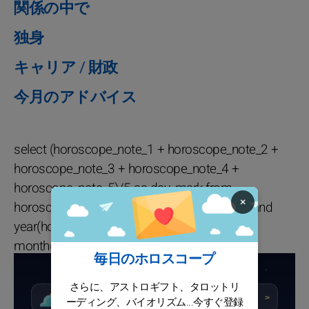
関係の中で
独身
キャリア / 財政
今月のアドバイス
select (horoscope_note_1 + horoscope_note_2 +
horoscope_note_3 + horoscope_note_4 +
horoscope_note_5)/5 as day_mark from
×
horoscope_daily where horoscope_sign = 1 and
year(horoscope_date) = 2026 and
month(horoscope_date) = 8
毎日のホロスコープ
牡牛座の詳細なホロスコープ
さらに、アストロギフト、タロットリ
★★★☆☆
スコア : 5.6/10
今日
>
ーディング、バイオリズム...今すぐ登録