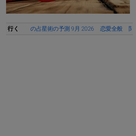
行く
の占星術の予測 9月 2026
恋愛全般
関