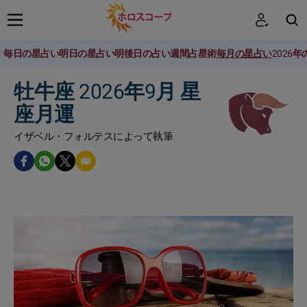
毎日の星占い
明日の星占い
明後日の占い
週間占星術
毎月の星占い
2026
検索
牡牛座 2026年9月 星
座月運
イザベル・フォルテスによって執筆